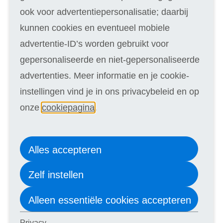
Grafische vormgeving en Multimedia
ook voor advertentiepersonalisatie; daarbij
Horeca en Gastvrijheid
kunnen cookies en eventueel mobiele
HRM
advertentie-ID’s worden gebruikt voor
ICT
gepersonaliseerde en niet-gepersonaliseerde
Huis en Tuin
advertenties. Meer informatie en je cookie-
Kantoor en Secretarieel
instellingen vind je in ons privacybeleid en op
Kunst en Cultuur
onze
cookiepagina
.
Levensbeschouwing
Logistiek en Vervoer
Alles accepteren
Maatschappelijk werk
Zelf instellen
Marketing en Communicatie
Management en Organisatie
Alleen essentiële cookies accepteren
Mode
Privacy