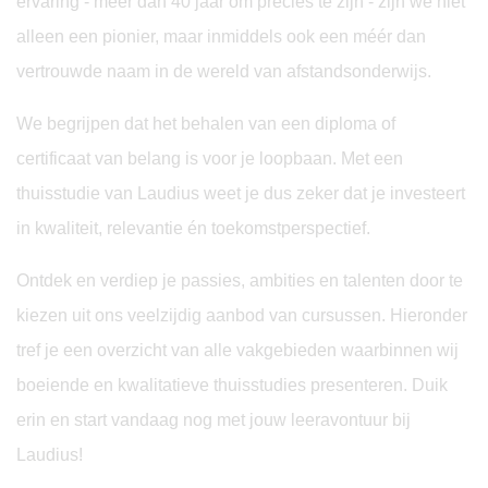
ervaring - meer dan 40 jaar om precies te zijn - zijn we niet
alleen een pionier, maar inmiddels ook een méér dan
vertrouwde naam in de wereld van afstandsonderwijs.
We begrijpen dat het behalen van een diploma of
certificaat van belang is voor je loopbaan. Met een
thuisstudie van Laudius weet je dus zeker dat je investeert
in kwaliteit, relevantie én toekomstperspectief.
Ontdek en verdiep je passies, ambities en talenten door te
kiezen uit ons veelzijdig aanbod van cursussen. Hieronder
tref je een overzicht van alle vakgebieden waarbinnen wij
boeiende en kwalitatieve thuisstudies presenteren. Duik
erin en start vandaag nog met jouw leeravontuur bij
Laudius!