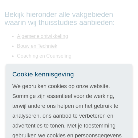
Bekijk hieronder alle vakgebieden
waarin wij thuisstudies aanbieden:
Algemene ontwikkeling
Bouw en Techniek
Coaching en Counseling
Creativiteit
Cookie kennisgeving
Dierenzorg
Duurzaamheid en Energie
We gebruiken cookies op onze website.
Evenementen
Sommige zijn essentieel voor de werking,
Facilitaire dienstverlening
terwijl andere ons helpen om het gebruik te
Financiële administratie
analyseren, ons aanbod te verbeteren en
Fotografie en Film
advertenties te tonen. Met je toestemming
Gezondheidszorg en Welzijn
gebruiken we cookies en persoonsgegevens