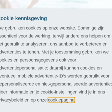
ookie kennisgeving
e gebruiken cookies op onze website. Sommige zijn
ssentieel voor de werking, terwijl andere ons helpen om
et gebruik te analyseren, ons aanbod te verbeteren en
dvertenties te tonen. Met je toestemming gebruiken we
ookies en persoonsgegevens ook voor
chrijven
gen proberen
dvertentiepersonalisatie; daarbij kunnen cookies en
ventueel mobiele advertentie-ID’s worden gebruikt voor
epersonaliseerde en niet-gepersonaliseerde advertentie
eer informatie en je cookie-instellingen vind je in ons
rijs voor jouw thuisstudie!
rivacybeleid en op onze
cookiepagina
.
 een opleiding hoort geen privilege te zijn. Iedereen moet de mog