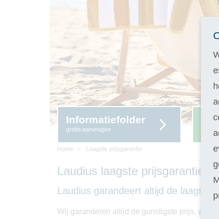
C
W
e
h
a
c
Informatiefolder
Ins
gratis aanvragen
14 da
a
e
Home
Laagste prijsgarantie
g
Laudius laagste prijsgarantie
M
Laudius garandeert altijd de laagste p
p
Wij garanderen altijd de gunstigste prijs, want