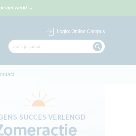
oe het werkt
→
Login
: Online Campus
ontact