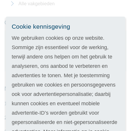
Alle vakgebieden
Onze 402 reviews
Cookie kennisgeving
We gebruiken cookies op onze website.
8.7
Sommige zijn essentieel voor de werking,
Uitstekend!
terwijl andere ons helpen om het gebruik te
Bekijk al onze reviews
analyseren, ons aanbod te verbeteren en
advertenties te tonen. Met je toestemming
gebruiken we cookies en persoonsgegevens
Nieuwe opleidingen
ook voor advertentiepersonalisatie; daarbij
kunnen cookies en eventueel mobiele
1.
Ervaringsdeskundige
advertentie-ID’s worden gebruikt voor
2.
Holistisch Coach
gepersonaliseerde en niet-gepersonaliseerde