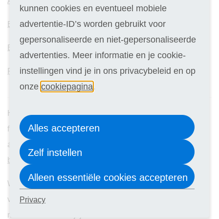
Administratief bediende
kunnen cookies en eventueel mobiele
advertentie-ID’s worden gebruikt voor
Basiskennis boekhouden
gepersonaliseerde en niet-gepersonaliseerde
Excel
advertenties. Meer informatie en je cookie-
instellingen vind je in ons privacybeleid en op
Rapporteren
onze
cookiepagina
.
Heb jij iets met cijfers, houd je van rekenen en van
Alles accepteren
financiële gegevens en zou je graag voor een klein bedrijf
aan de slag willen? Kies dan voor de cursus
basiskennis
Zelf instellen
boekhouden
.
Alleen essentiële cookies accepteren
Wil je je kansen op de arbeidsmarkt vergroten en je
vaardigheden in Excel en rapporteren naar een hoger
Privacy
niveau tillen? Schrijf je dan nu in voor onze cursussen