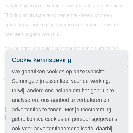
to date blijven in de financiële wereld een absolute must.
Tijd dus om in actie te komen en te kiezen voor een
opleiding waarmee jij je carrière in de financiële wereld
naar een hoger niveau tilt.
Aan de hand van duidelijke voorbeelden en praktische
toetsmethoden zorgen we ervoor dat je razendsnel door de
Cookie kennisgeving
leerstof heen kunt gaan. Je kunt op elk moment starten met
We gebruiken cookies op onze website.
je cursus en examen afleggen wanneer jij er klaar voor
Sommige zijn essentieel voor de werking,
bent.
terwijl andere ons helpen om het gebruik te
analyseren, ons aanbod te verbeteren en
Bekijk hieronder onze opleidingen in de
advertenties te tonen. Met je toestemming
financiële branche:
gebruiken we cookies en persoonsgegevens
ook voor advertentiepersonalisatie; daarbij