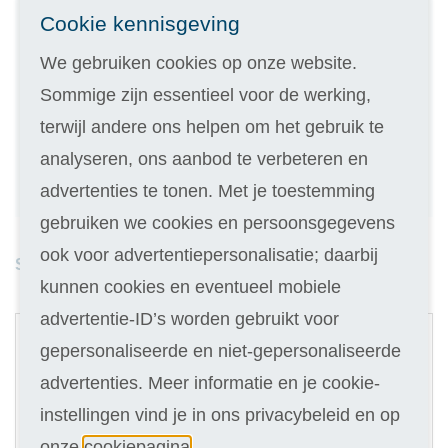
Inschrijven
Cookie kennisgeving
We gebruiken cookies op onze website.
Kies de variant die bij je past
Sommige zijn essentieel voor de werking,
Geen inschrijfgeld (elders € 30,-)
terwijl andere ons helpen om het gebruik te
14 dagen vrijblijvend proberen
analyseren, ons aanbod te verbeteren en
Geld terug als je niet slaagt
advertenties te tonen. Met je toestemming
gebruiken we cookies en persoonsgegevens
ook voor advertentiepersonalisatie; daarbij
Studieduur: 12 maanden
kunnen cookies en eventueel mobiele
1
advertentie-ID’s worden gebruikt voor
Cursus
gepersonaliseerde en niet-gepersonaliseerde
advertenties. Meer informatie en je cookie-
Selecteer
799
instellingen vind je in ons privacybeleid en op
onze
cookiepagina
.