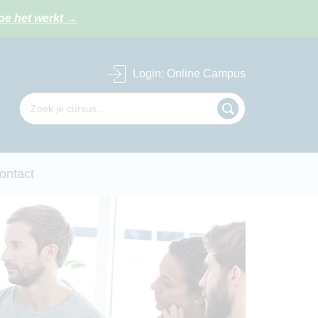
oe het werkt
→
Login
: Online Campus
ontact