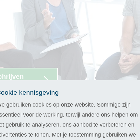
chrijven
gen proberen
ookie kennisgeving
e gebruiken cookies op onze website. Sommige zijn
ie die jou persoonlijk of beroepsmatig verd
ssentieel voor de werking, terwijl andere ons helpen om
f je nu kiest voor een populaire algemene cursus op het gebied
et gebruik te analyseren, ons aanbod te verbeteren en
pleiding zoals
kinderpsychologie
: we zorgen altijd voor een psyc
dvertenties te tonen. Met je toestemming gebruiken we