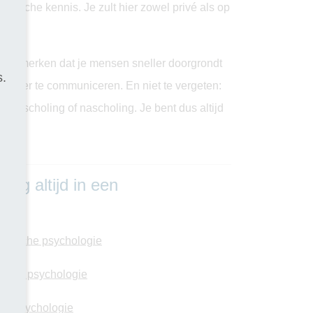
logische kennis. Je zult hier zowel privé als op
l je merken dat je mensen sneller doorgrondt
s.
ectiever te communiceren. En niet te vergeten:
bijscholing of nascholing. Je bent dus altijd
ng altijd in een
aktische psychologie
ciale psychologie
ortpsychologie