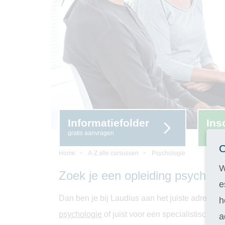
Informatiefolder
Ins
gratis aanvragen
14 da
C
Home
A-Z alle cursussen
Psychologie
W
Zoek je een opleiding psycholog
e
Dan ben je bij Laudius aan het juiste adres. O
h
psychologie
of juist voor een specialistische o
a