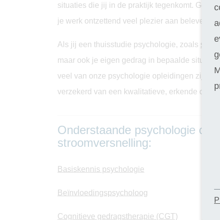
situaties die jij in de praktijk tegenkomt. Geen
c
je werk ontzettend veel plezier aan beleven!
a
e
Als jij een thuisstudie psychologie, zoals
socia
g
maar ook je eigen gedrag in bepaalde situaties 
M
veel van onze psychologie opleidingen zijn doo
p
verzekerd van een kwalitatieve, erkende cursu
Onderstaande psychologie opleid
stroomversnelling:
Basiskennis psychologie
Beïnvloedingspsycholoog
P
Cognitieve gedragstherapie (CGT)