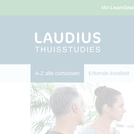
Met
LearnSma
A-Z alle cursussen
Erkende kwaliteit