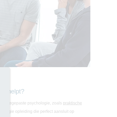
er helpt?
 van toegepaste psychologie, zoals
praktische
hologie opleiding die perfect aansluit op