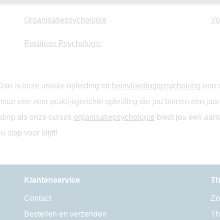
Organisatiepsychologie
Vo
Positieve Psychologie
Dan is onze unieke opleiding tot
beïnvloedingspsycholoog
een o
maar een zeer praktijkgerichte opleiding die jou binnen een jaa
iding als onze cursus
organisatiepsychologie
biedt jou een aant
stap voor blijft!
Klantenservice
Th
Contact
Zo
Bestellen en verzenden
Th