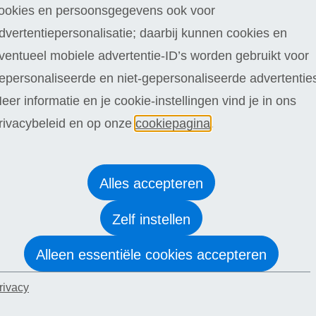
 ballast of zware theorie, maar hapklare direct toepasbare psycho
ookies en persoonsgegevens ook voor
dvertentiepersonalisatie; daarbij kunnen cookies en
ventueel mobiele advertentie-ID’s worden gebruikt voor
le psychologie
of
basiskennis psychologie
hebt afgerond dan za
epersonaliseerde en niet-gepersonaliseerde advertentie
beter begrijpt. Je wordt zelfverzekerder en bent in staat om eff
eer informatie en je cookie-instellingen vind je in ons
r diverse brancheorganisaties in de gezondheidszorg erkend als 
rivacybeleid en op onze
cookiepagina
.
s psychologie.
Alles accepteren
ingen brengen jouw persoonlijke ontwikkeli
Zelf instellen
Kinderpsychologie
Pr
Alleen essentiële cookies accepteren
NLP
So
rivacy
Ontwikkelingspsychologie
Sp