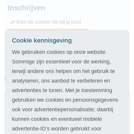
Inschrijven
Kies de variant die bij je past
Geen inschrijfgeld (elders € 30,-)
Cookie kennisgeving
14 dagen vrijblijvend proberen
We gebruiken cookies op onze website.
Geld terug als je niet slaagt
Sommige zijn essentieel voor de werking,
terwijl andere ons helpen om het gebruik te
Studieduur: 16 maanden
analyseren, ons aanbod te verbeteren en
advertenties te tonen. Met je toestemming
1
gebruiken we cookies en persoonsgegevens
Digitale cursus
ook voor advertentiepersonalisatie; daarbij
Selecteer
kunnen cookies en eventueel mobiele
998
advertentie-ID’s worden gebruikt voor