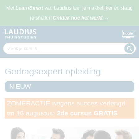
Met
LearnSmart
van Laudius leer je makkelijker én slaag
je sneller!
Ontdek hoe het werkt
→
Gedragsexpert opleiding
NIEUW
ZOMERACTIE wegens succes verlengd
tm 16 augustus:
2de cursus GRATIS