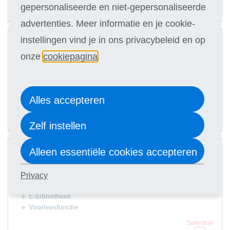
69,90
Of in termijnen:
16 x
gepersonaliseerde en niet-gepersonaliseerde
(keuze in stap 3)
advertenties. Meer informatie en je cookie-
2
instellingen vind je in ons privacybeleid en op
Digitale cursus
onze
cookiepagina
.
Hulp docent
Selecteer
1.279
Alles accepteren
89,90
Of in termijnen:
16 x
(keuze in stap 3)
Zelf instellen
3
Alleen essentiële cookies accepteren
Digitale cursus
Hulp docent
Privacy
Premium Card
E-bibliotheek
Voorleesfunctie
Selecteer