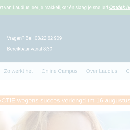
rt
van Laudius leer je makkelijker én slaag je sneller!
Ontdek h
Vragen? Bel: 03/22 62 909
Bereikbaar vanaf 8:30
Zo werkt het
Online Campus
Over Laudius
C
TIE wegens succes verlengd tm 16 augustu