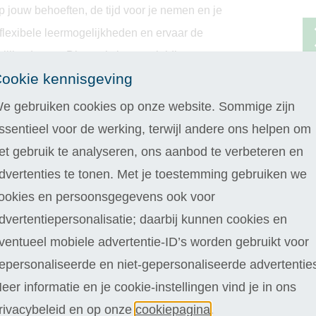
p jouw behoeften, de tijd voor je nemen en je
 flexibele leermogelijkheden en ervaar de
nlijke docent. Dit maakt jouw opleiding
ookie kennisgeving
e gebruiken cookies op onze website. Sommige zijn
ssentieel voor de werking, terwijl andere ons helpen om
et gebruik te analyseren, ons aanbod te verbeteren en
dvertenties te tonen. Met je toestemming gebruiken we
ookies en persoonsgegevens ook voor
dvertentiepersonalisatie; daarbij kunnen cookies en
ventueel mobiele advertentie-ID’s worden gebruikt voor
epersonaliseerde en niet-gepersonaliseerde advertentie
eer informatie en je cookie-instellingen vind je in ons
rivacybeleid en op onze
cookiepagina
.