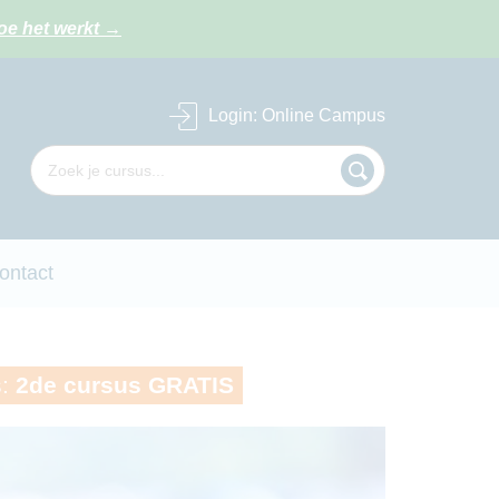
oe het werkt
→
Login
: Online Campus
ontact
s:
2de cursus GRATIS