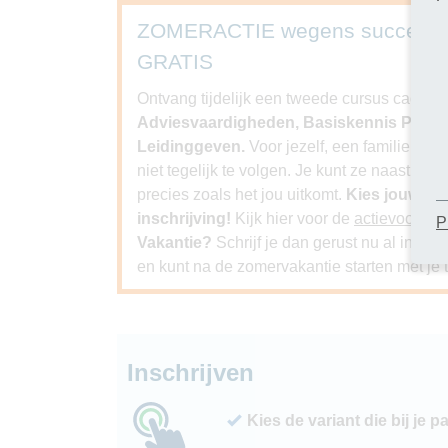
ZOMERACTIE wegens succes ver
GRATIS
Ontvang tijdelijk een tweede cursus cadeau bi
Adviesvaardigheden, Basiskennis Psychol
Leidinggeven.
Voor jezelf, een familielid, 
niet tegelijk te volgen. Je kunt ze naast elk
precies zoals het jou uitkomt.
Kies jouw GR
inschrijving!
Kijk hier voor de
actievoorwa
P
Vakantie?
Schrijf je dan gerust nu al in. J
en kunt na de zomervakantie starten met je t
Inschrijven
Kies de variant die bij je p