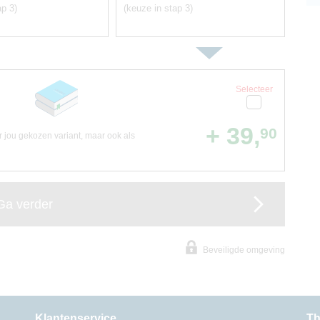
ap 3)
(keuze in stap 3)
Selecteer
+ 39,
90
or jou gekozen variant, maar ook als
Ga verder
Beveiligde omgeving
Klantenservice
Th