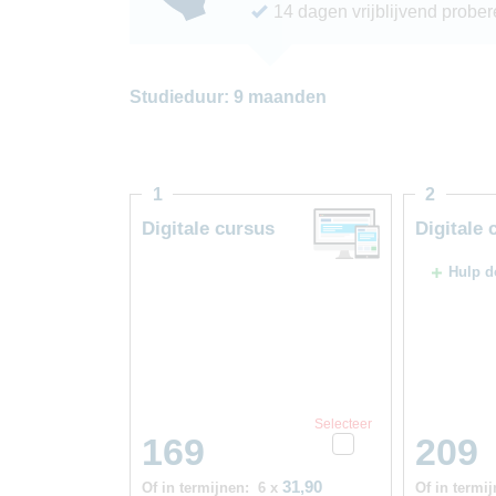
14 dagen vrijblijvend probe
Studieduur: 9 maanden
1
2
Digitale cursus
Digitale 
Hulp d
Selecteer
169
209
31,90
Of in termijnen:
6 x
Of in termij