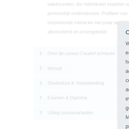
vakdocenten, die individueel inspelen o
persoonlijk ondersteunen. Profiteer van
inspirerende interactie met jouw persoo
C
afwisselend en onvergetelijk!
W
e
Over de cursus Creatief schrijven
h
Inhoud
a
c
Studieduur & Vooropleiding
a
Examen & Diploma
e
g
Uitleg cursusvarianten
M
p