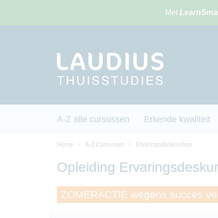
Met
LearnSma
A-Z alle cursussen
Erkende kwaliteit
Home
A-Z Cursussen
Ervaringsdeskundige
Opleiding Ervaringsdesku
ZOMERACTIE wegens succes ver