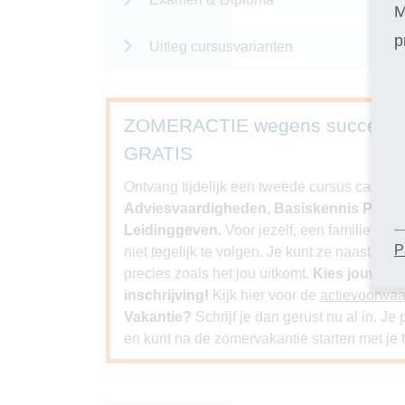
M
p
Uitleg cursusvarianten
ZOMERACTIE wegens succes ver
GRATIS
Ontvang tijdelijk een tweede cursus cadeau bi
Adviesvaardigheden, Basiskennis Psychol
Leidinggeven.
Voor jezelf, een familielid, 
P
niet tegelijk te volgen. Je kunt ze naast elk
precies zoals het jou uitkomt.
Kies jouw GR
inschrijving!
Kijk hier voor de
actievoorwa
Vakantie?
Schrijf je dan gerust nu al in. J
en kunt na de zomervakantie starten met je t