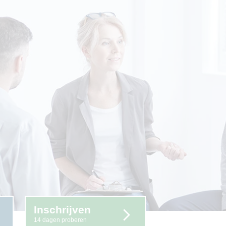
Inschrijven
14 dagen proberen