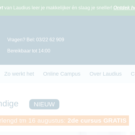
rt
van Laudius leer je makkelijker én slaag je sneller!
Ontdek h
Vragen? Bel: 03/22 62 909
Bereikbaar tot 14:00
Zo werkt het
Online Campus
Over Laudius
C
ndige
NIEUW
lengd tm 16 augustus:
2de cursus GRATIS