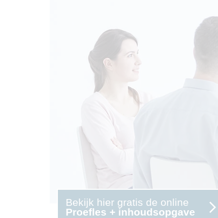
Bekijk hier gratis de online
Proefles + inhoudsopgave