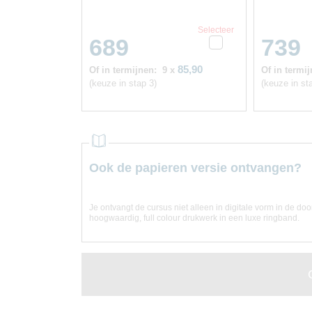
Selecteer
689
739
85,90
Of in termijnen:
9 x
Of in termij
(keuze in stap 3)
(keuze in st
Ook de papieren versie ontvangen?
Je ontvangt de cursus niet alleen in digitale vorm in de do
hoogwaardig, full colour drukwerk in een luxe ringband.