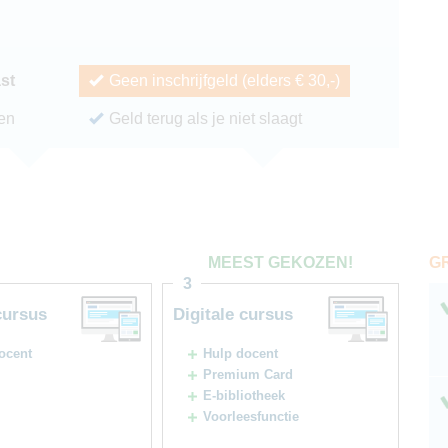
ast
Geen inschrijfgeld (elders € 30,-)
ren
Geld terug als je niet slaagt
G
MEEST GEKOZEN!
3
cursus
Digitale cursus
ocent
Hulp docent
Premium Card
E-bibliotheek
Voorleesfunctie