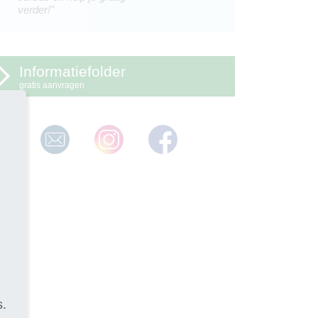
verder!"
Informatiefolder
gratis aanvragen
s.