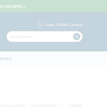
oe het werkt
→
Login
: Online Campus
ontact