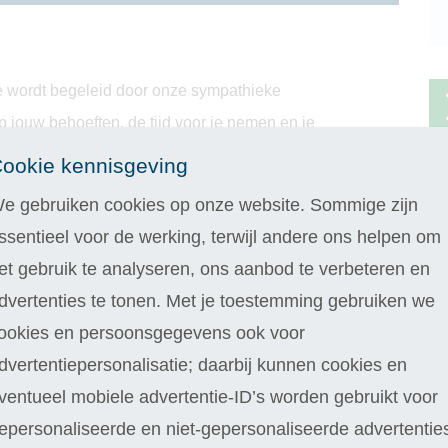
 Je wordt begeleid door onze sympathieke
p jouw behoeften, de tijd voor je nemen en je
 flexibele leermogelijkheden en ervaar de
ookie kennisgeving
nlijke docent. Dit maakt jouw opleiding
e gebruiken cookies op onze website. Sommige zijn
ssentieel voor de werking, terwijl andere ons helpen om
et gebruik te analyseren, ons aanbod te verbeteren en
e
dvertenties te tonen. Met je toestemming gebruiken we
ookies en persoonsgegevens ook voor
dvertentiepersonalisatie; daarbij kunnen cookies en
ventueel mobiele advertentie-ID’s worden gebruikt voor
epersonaliseerde en niet-gepersonaliseerde advertentie