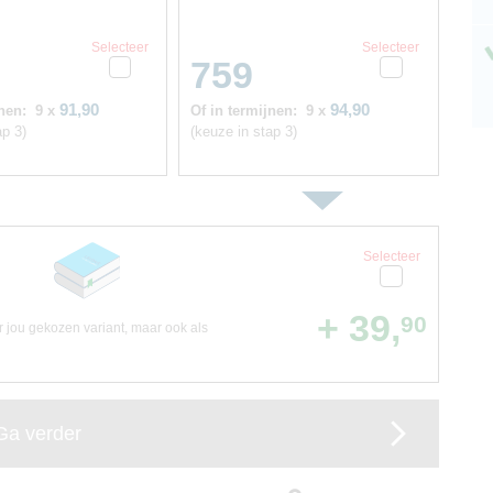
Selecteer
Selecteer
759
91,90
94,90
nen:
9 x
Of in termijnen:
9 x
ap 3)
(keuze in stap 3)
Selecteer
+ 39,
90
or jou gekozen variant, maar ook als
Ga verder