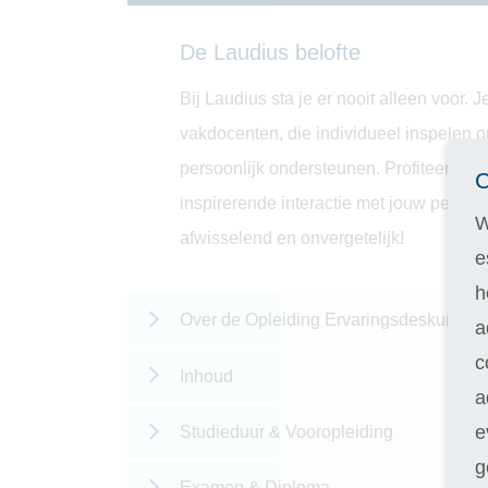
De Laudius belofte
Bij Laudius sta je er nooit alleen voor.
vakdocenten, die individueel inspelen o
persoonlijk ondersteunen. Profiteer van
C
inspirerende interactie met jouw persoo
W
afwisselend en onvergetelijk!
e
h
Over de Opleiding Ervaringsdeskundig
a
c
Inhoud
a
e
Studieduur & Vooropleiding
g
Examen & Diploma