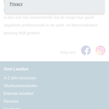
fanatiek sport of slechts af en toe een wandeling maakt, de
Privacy
voordelen van lichaamsbeweging zijn onmiskenbaar. Het
is dan ook niet verwonderlijk dat de vraag naar goed
opgeleide professionals in de sport- en fitnessindustrie
gestaag blijft groeien.
Volg ons:
Over Laudius
A-Z alle cursussen
Studievoorwaarden
Erkende kwaliteit
Reviews