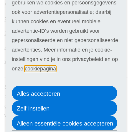
gebruiken we cookies en persoonsgegevens
Mental coach
ook voor advertentiepersonalisatie; daarbij
Pilates Instructeur
kunnen cookies en eventueel mobiele
advertentie-ID’s worden gebruikt voor
Sport en Voeding
gepersonaliseerde en niet-gepersonaliseerde
Sportpsychologie
advertenties. Meer informatie en je cookie-
instellingen vind je in ons privacybeleid en op
Vitaliteitscoach
onze
cookiepagina
.
Sport en fitness zijn niet alleen manieren om fysiek fit te
Alles accepteren
blijven, maar vormen ook de pijlers van een gezonde
geestelijke balans. In een wereld waar gezondheid en
Zelf instellen
welzijn steeds belangrijker worden, is sporten een
Alleen essentiële cookies accepteren
levensstijl die steeds meer mensen omarmen. Of je nu