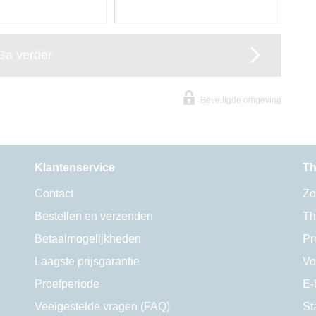
Ga verder
Beveiligde omgeving
Klantenservice
Th
Contact
Zo
Bestellen en verzenden
Th
Betaalmogelijkheden
Pr
Laagste prijsgarantie
Vo
Proefperiode
E-
Veelgestelde vragen (FAQ)
St