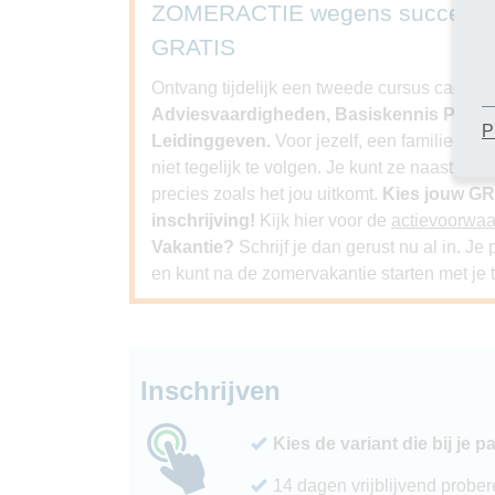
ZOMERACTIE wegens succes ver
GRATIS
Ontvang tijdelijk een tweede cursus cadeau bi
Adviesvaardigheden, Basiskennis Psychol
P
Leidinggeven.
Voor jezelf, een familielid, 
niet tegelijk te volgen. Je kunt ze naast elk
precies zoals het jou uitkomt.
Kies jouw GR
inschrijving!
Kijk hier voor de
actievoorwa
Vakantie?
Schrijf je dan gerust nu al in. J
en kunt na de zomervakantie starten met je t
Inschrijven
Kies de variant die bij je p
14 dagen vrijblijvend probe