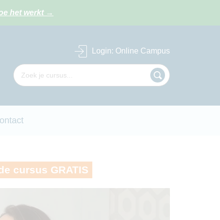
oe het werkt
→
Login
: Online Campus
ontact
de cursus GRATIS