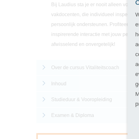
C
Bij Laudius sta je er nooit alleen voor.
W
vakdocenten, die individueel inspelen o
e
persoonlijk ondersteunen. Profiteer van
h
inspirerende interactie met jouw persoo
a
afwisselend en onvergetelijk!
c
a
Over de cursus Vitaliteitscoach
e
g
Inhoud
M
Studieduur & Vooropleiding
p
Examen & Diploma