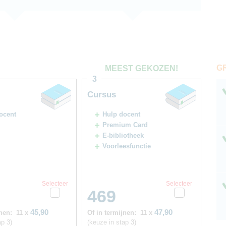
G
MEEST GEKOZEN!
3
Cursus
ocent
Hulp docent
Premium Card
E-bibliotheek
Voorleesfunctie
Selecteer
Selecteer
469
45,90
47,90
nen:
11 x
Of in termijnen:
11 x
ap 3)
(keuze in stap 3)