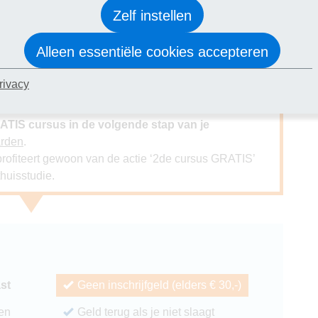
lengd tm 16 augustus: 2de cursus
Zelf instellen
Alleen essentiële cookies accepteren
j je inschrijving! Kies uit de gratis cursussen
ogie, Creatief schrijven, Gesprekstechnieken of
rivacy
vriend of kennis. Je hoeft de twee cursussen uiteraard
aar doen, maar ook eerst de één en later de ander,
ATIS cursus in de volgende stap van je
arden
.
e profiteert gewoon van de actie ‘2de cursus GRATIS’
huisstudie.
ast
Geen inschrijfgeld (elders € 30,-)
ren
Geld terug als je niet slaagt