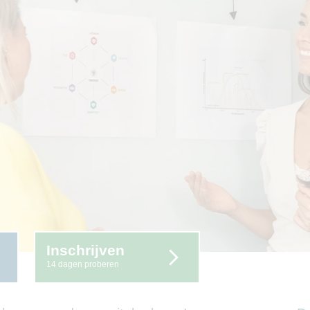
Inschrijven
14 dagen proberen