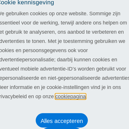
ookie kennisgeving
 Je wordt begeleid door onze sympathieke
e gebruiken cookies op onze website. Sommige zijn
p jouw behoeften, de tijd voor je nemen en je
ssentieel voor de werking, terwijl andere ons helpen om
 flexibele leermogelijkheden en ervaar de
et gebruik te analyseren, ons aanbod te verbeteren en
nlijke docent. Dit maakt jouw opleiding
dvertenties te tonen. Met je toestemming gebruiken we
ookies en persoonsgegevens ook voor
dvertentiepersonalisatie; daarbij kunnen cookies en
ventueel mobiele advertentie-ID’s worden gebruikt voor
epersonaliseerde en niet-gepersonaliseerde advertentie
eer informatie en je cookie-instellingen vind je in ons
rivacybeleid en op onze
cookiepagina
.
Alles accepteren