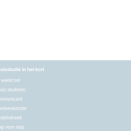
uisstudie in het kort
 werkt het
uis studeren
emiumcard
orleesfunctie
bibliotheek
ap voor stap