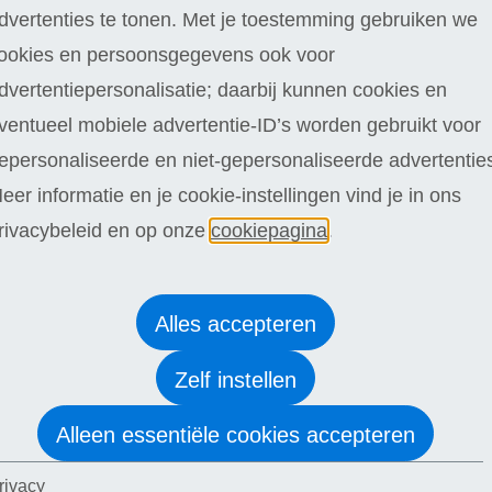
n praktische kennis die je in staat stellen om je persoonlijke en
dvertenties te tonen. Met je toestemming gebruiken we
ookies en persoonsgegevens ook voor
eheersen van
angst en stress
,
het ontwikkelen van je intuïtie
, tot
dvertentiepersonalisatie; daarbij kunnen cookies en
m een evenwicht te bieden tussen theorie en praktijk, waardoo
ventueel mobiele advertentie-ID’s worden gebruikt voor
ychologie
biedt een uitstekende basis voor iedereen die meer w
epersonaliseerde en niet-gepersonaliseerde advertentie
tische tips en technieken biedt om meer orde in je leven te bre
eer informatie en je cookie-instellingen vind je in ons
in je dagelijkse routine wilt integreren, effectievere
gesprekstec
rivacybeleid en op onze
cookiepagina
.
gebreide cursussen van Laudius zijn jouw springplank naar perso
Alles accepteren
an Persoonlijke ontwikkeling geven jouw 
Zelf instellen
Human Design
Pe
Alleen essentiële cookies accepteren
Intuïtieve ontwikkeling
Su
rivacy