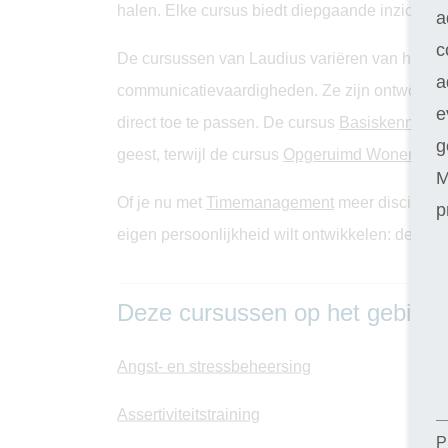
halen. Elke cursus biedt diepgaande inzichten e
a
c
De cursussen van Laudius variëren van het b
a
communicatievaardigheden. Ze zijn ontworpen o
e
direct toe te passen. De cursus
Basiskennis Ps
g
geest, terwijl de cursus
Opgeruimd Wonen
prak
M
Of je nu met
Timemanagement
meer discipline 
p
eigen persoonlijkheid wilt ontwikkelen: de uit
Deze cursussen op het gebied v
Angst- en stressbeheersing
Assertiviteitstraining
P