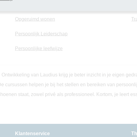
NLP
Ti
Opgeruimd wonen
Tr
Persoonlijk Leiderschap
Persoonlijke leefwijze
ntwikkeling van Laudius krijg je beter inzicht in je eigen gedra
e cursussen helpen je bij het stellen en bereiken van persoonl
 schoenen staat, zowel privé als professioneel. Kortom, je leert 
Klantenservice
Th