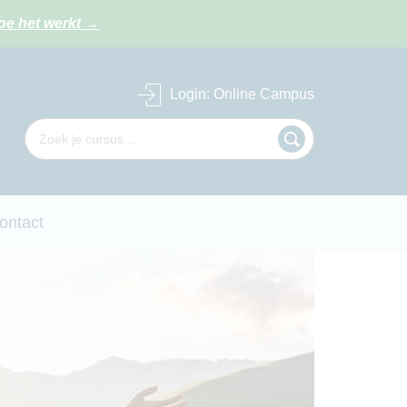
oe het werkt
→
Login
: Online Campus
ontact