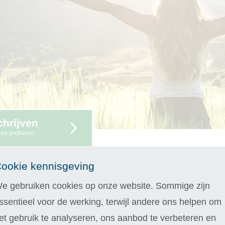
chrijven
gen proberen
ookie kennisgeving
ontwikkeling met de thuisstudies van Laudi
e gebruiken cookies op onze website. Sommige zijn
vooruitgang is persoonlijke ontwikkeling een sleutelcomponent g
ssentieel voor de werking, terwijl andere ons helpen om
 Ontwikkeling. Deze cursussen zijn specifiek ontwikkeld om jou 
et gebruik te analyseren, ons aanbod te verbeteren en