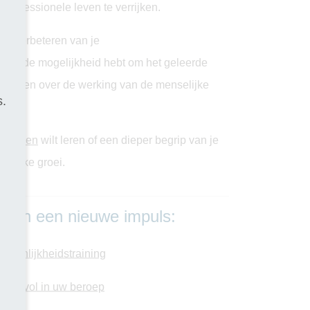
 professionele leven te verrijken.
 het verbeteren van je
r je de mogelijkheid hebt om het geleerde
il leren over de werking van de menselijke
s.
ngen.
hnieken
wilt leren of een dieper begrip van je
onlijke groei.
leven een nieuwe impuls:
rsoonlijkheidstraining
ccesvol in uw beroep