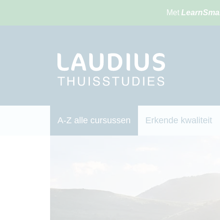
Met
LearnSma
A-Z alle cursussen
Erkende kwaliteit