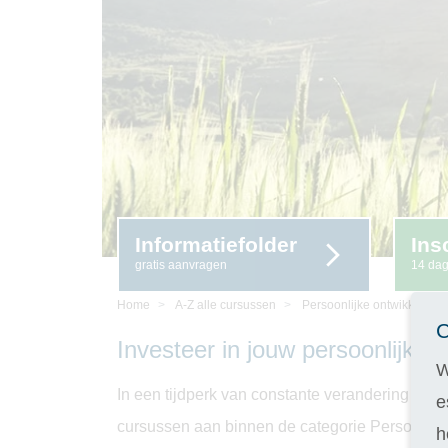
Informatiefolder
Ins
gratis aanvragen
14 da
Home
A-Z alle cursussen
Persoonlijke ontwikkeling
C
Investeer in jouw persoonlijke 
W
In een tijdperk van constante verandering en 
e
cursussen aan binnen de categorie Persoonlijke
h