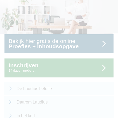
Bekijk hier gratis de online
Proefles + inhoudsopgave
Inschrijven
14 dagen proberen
De Laudius belofte
Daarom Laudius
In het kort