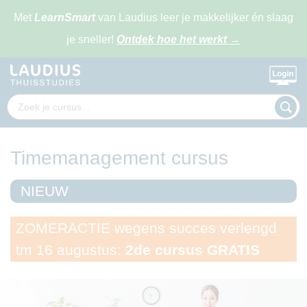
Met
LearnSmart
van Laudius leer je makkelijker én slaag
je sneller!
Ontdek hoe het werkt
→
Timemanagement cursus
NIEUW
ZOMERACTIE wegens succes verlengd
tm 16 augustus:
2de cursus GRATIS