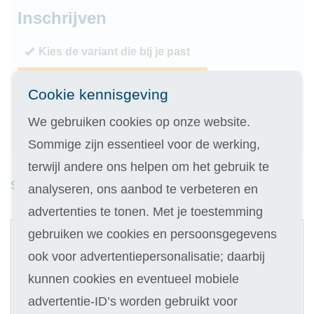
Inschrijven
Kies de variant die bij je past
Geen inschrijfgeld (elders € 30,-)
Cookie kennisgeving
14 dagen vrijblijvend proberen
We gebruiken cookies op onze website.
Geld terug als je niet slaagt
Sommige zijn essentieel voor de werking,
terwijl andere ons helpen om het gebruik te
Studieduur: 6 maanden
analyseren, ons aanbod te verbeteren en
advertenties te tonen. Met je toestemming
1
gebruiken we cookies en persoonsgegevens
Digitale cursus
ook voor advertentiepersonalisatie; daarbij
Selecteer
kunnen cookies en eventueel mobiele
179
advertentie-ID’s worden gebruikt voor