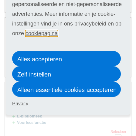
33,90
Of in termijnen:
6 x
gepersonaliseerde en niet-gepersonaliseerde
(keuze in stap 3)
advertenties. Meer informatie en je cookie-
2
instellingen vind je in ons privacybeleid en op
Digitale cursus
onze
cookiepagina
.
Hulp docent
Selecteer
209
Alles accepteren
39,90
Of in termijnen:
6 x
(keuze in stap 3)
Zelf instellen
3
Alleen essentiële cookies accepteren
Digitale cursus
Hulp docent
Privacy
Premium Card
E-bibliotheek
Voorleesfunctie
Selecteer