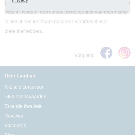
Privacy
geeft je de kans om een positieve impact te hebben op hun
welzijn. Kortom, een cursus op het gebied van dierenzorg
is niet alleen leerzaam maar ook waardevol voor
dierenliefhebbers.
Volg ons:
Over Laudius
A-Z alle cursussen
Studievoorwaarden
Erkende kwaliteit
Reviews
Vacatures