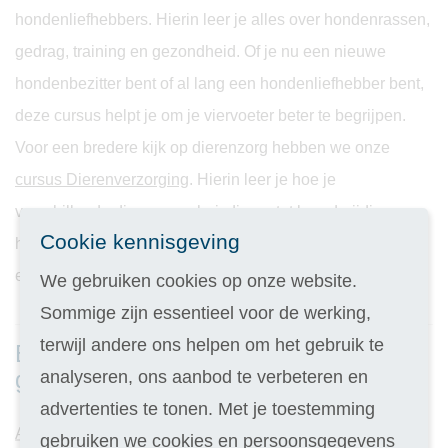
hondenliefhebbers. Hierin leer je alles over hondenrassen,
gedrag, training en gezondheid. Of je nu een nieuwe
hondenbezitter bent of al lang een hondenliefhebber bent,
deze cursus helpt je om je viervoeter beter te begrijpen.
Voor een bredere kijk op dierenzorg hebben we onze
cursus Dierenverzorging
. Hierin leer je hoe je
verschillende dieren, van huisdieren tot boerderijdieren,
Cookie kennisgeving
het beste kunt verzorgen. Dit omvat voeding, huisvesting
en dierenwelzijn.
We gebruiken cookies op onze website.
Sommige zijn essentieel voor de werking,
terwijl andere ons helpen om het gebruik te
Bekijk onderstaande cursussen op het
gebied van dierenzorg:
analyseren, ons aanbod te verbeteren en
advertenties te tonen. Met je toestemming
Alles over honden
gebruiken we cookies en persoonsgegevens