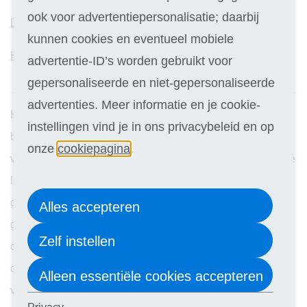
ook voor advertentiepersonalisatie; daarbij
Dierenverzorging
kunnen cookies en eventueel mobiele
Hondentrimmen
advertentie-ID’s worden gebruikt voor
gepersonaliseerde en niet-gepersonaliseerde
advertenties. Meer informatie en je cookie-
Het volgen van een cursus op het gebied van dierenzorg
instellingen vind je in ons privacybeleid en op
biedt tal van voordelen. Het helpt je om een dieper begrip
onze
cookiepagina
.
van dieren te krijgen, zodat je beter voor ze kunt zorgen. Je
leert belangrijke vaardigheden zoals het herkennen van
gezondheidsproblemen, juiste voeding en
Alles accepteren
gedragsanalyses. Bovendien opent het deuren naar een
Zelf instellen
carrière in de dierensector, zoals werken in dierenasiels,
dierenklinieken of als zelfstandig dierenverzorger. Het
Alleen essentiële cookies accepteren
vergroot je zelfvertrouwen in de omgang met dieren en