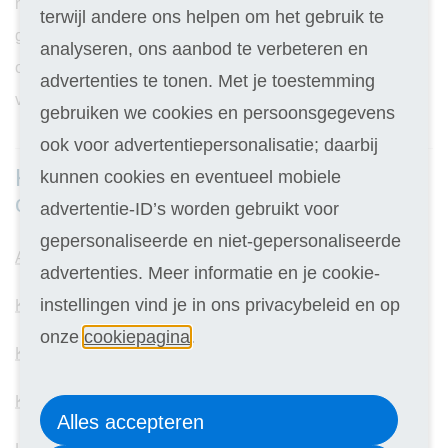
naar een rijk verleden vol filosofie, literatuur, en
terwijl andere ons helpen om het gebruik te
geschiedenis. Verken teksten uit de oudheid in hun
analyseren, ons aanbod te verbeteren en
originele vorm en krijg een dieper begrip van de wortels
advertenties te tonen. Met je toestemming
van de Westerse beschaving.
gebruiken we cookies en persoonsgegevens
ook voor advertentiepersonalisatie; daarbij
Kies hieronder een interessante cursus
kunnen cookies en eventueel mobiele
op het gebied van Kunst en Cultuur:
advertentie-ID’s worden gebruikt voor
gepersonaliseerde en niet-gepersonaliseerde
Archeologie
advertenties. Meer informatie en je cookie-
instellingen vind je in ons privacybeleid en op
Klassiek Grieks
onze
cookiepagina
.
Kunst en Antiek
Kunstgeschiedenis
Alles accepteren