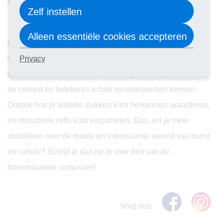
Latijn
Zelf instellen
Alleen essentiële cookies accepteren
Liefhebbers van kunst en esthetiek zullen genieten van de
cursussen
Kunst en Antiek
en
Kunstgeschiedenis
. Duik in
Privacy
de wereld van kunstenaars, stromingen en stijlen en leer
de context en betekenis achter meesterwerken kennen.
Ontdek hoe je antieke stukken kunt herkennen, waarderen,
en misschien zelfs kunt verzamelen. Dus, wil je meer
ontdekken over de mooie en interessante wereld van kunst
en cultuur? Schrijf je dan nu in voor één van de
bovenstaande cursussen!
Volg ons: