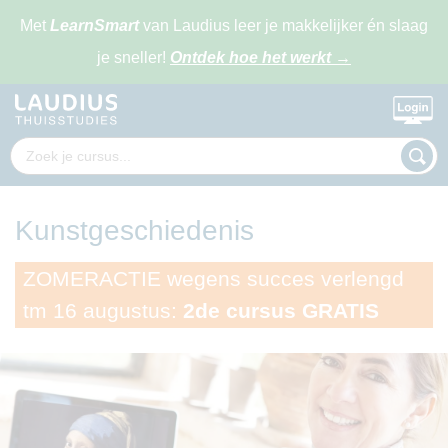
Met
LearnSmart
van Laudius leer je makkelijker én slaag
je sneller!
Ontdek hoe het werkt
→
Kunstgeschiedenis
ZOMERACTIE wegens succes verlengd
tm 16 augustus:
2de cursus GRATIS