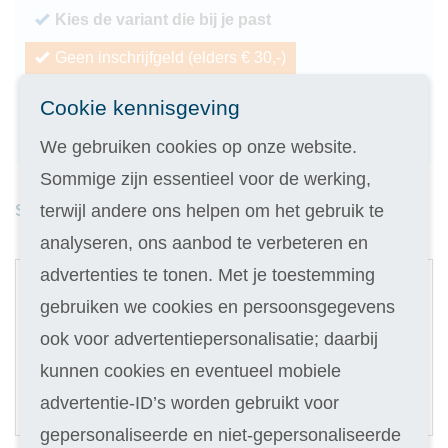
Kies de variant die bij je past
Geen inschrijfgeld (elders € 30,-)
14 dagen vrijblijvend proberen
Cookie kennisgeving
Geld terug als je niet slaagt
We gebruiken cookies op onze website.
Sommige zijn essentieel voor de werking,
terwijl andere ons helpen om het gebruik te
Studieduur: 9 maanden
analyseren, ons aanbod te verbeteren en
1
advertenties te tonen. Met je toestemming
Digitale cursus
gebruiken we cookies en persoonsgegevens
ook voor advertentiepersonalisatie; daarbij
Selecteer
179
kunnen cookies en eventueel mobiele
33,90
Of in termijnen:
6 x
advertentie-ID’s worden gebruikt voor
(keuze in stap 3)
gepersonaliseerde en niet-gepersonaliseerde