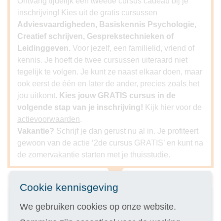
Ontvang tijdelijk een tweede cursus cadeau bij je
inschrijving! Kies uit de gratis cursussen
Adviesvaardigheden, Basiskennis Psychologie,
Creatief schrijven, Gesprekstechnieken of
Leidinggeven.
Voor jezelf, een familielid, vriend of
kennis. Je hoeft de twee cursussen uiteraard niet
tegelijk te volgen. Je kunt ze naast elkaar doen, maar
ook eerst de één en later de ander, precies zoals het
jou uitkomt.
Kies jouw GRATIS cursus in de
volgende stap van je inschrijving!
Kijk hier voor de
actievoorwaarden
.
Vakantie?
Schrijf je dan gerust nu al in. Je profiteert
gewoon van de actie ‘2de cursus GRATIS’ en kunt na
de zomervakantie starten met je thuisstudie.
Cookie kennisgeving
Inschrijven
We gebruiken cookies op onze website.