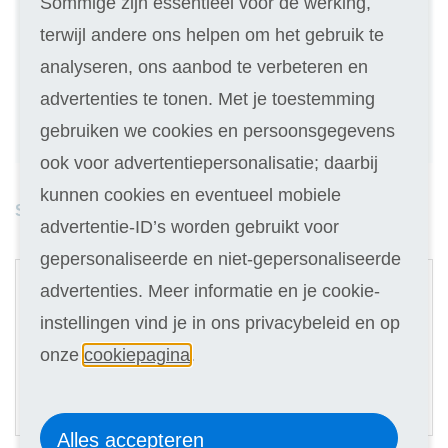
Sommige zijn essentieel voor de werking,
Kies de variant die bij je past
terwijl andere ons helpen om het gebruik te
Geen inschrijfgeld (elders € 30,-)
analyseren, ons aanbod te verbeteren en
14 dagen vrijblijvend proberen
advertenties te tonen. Met je toestemming
gebruiken we cookies en persoonsgegevens
Geld terug als je niet slaagt
ook voor advertentiepersonalisatie; daarbij
kunnen cookies en eventueel mobiele
Studieduur: 8 maanden
advertentie-ID’s worden gebruikt voor
gepersonaliseerde en niet-gepersonaliseerde
1
advertenties. Meer informatie en je cookie-
Digitale cursus
instellingen vind je in ons privacybeleid en op
Selecteer
onze
cookiepagina
.
429
39,90
Of in termijnen:
12 x
(keuze in stap 3)
Alles accepteren