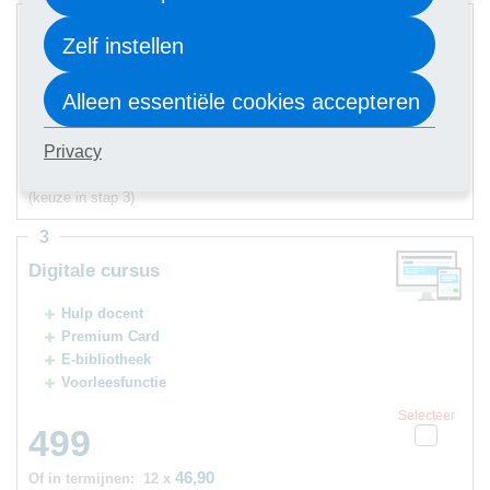
2
Digitale cursus
Zelf instellen
Hulp docent
Alleen essentiële cookies accepteren
Selecteer
479
Privacy
44,90
Of in termijnen:
12 x
(keuze in stap 3)
3
Digitale cursus
Hulp docent
Premium Card
E-bibliotheek
Voorleesfunctie
Selecteer
499
46,90
Of in termijnen:
12 x