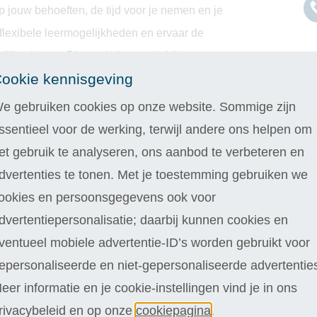
p jouw behoeften, de tijd voor je nemen en je
 flexibele leermogelijkheden en ervaar de
nlijke docent. Dit maakt jouw opleiding
ookie kennisgeving
e gebruiken cookies op onze website. Sommige zijn
ssentieel voor de werking, terwijl andere ons helpen om
et gebruik te analyseren, ons aanbod te verbeteren en
dvertenties te tonen. Met je toestemming gebruiken we
ookies en persoonsgegevens ook voor
dvertentiepersonalisatie; daarbij kunnen cookies en
ventueel mobiele advertentie-ID’s worden gebruikt voor
epersonaliseerde en niet-gepersonaliseerde advertentie
eer informatie en je cookie-instellingen vind je in ons
rivacybeleid en op onze
cookiepagina
.