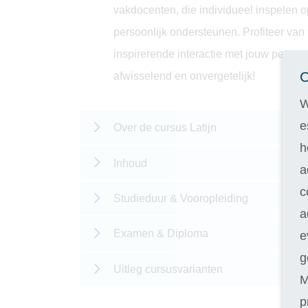
vakdocenten, die individueel inspelen o
persoonlijk ondersteunen. Profiteer van
inspirerende interactie met jouw persoo
C
afwisselend en onvergetelijk!
W
e
Over de cursus Latijn
h
Inhoud
a
c
Studieduur & Vooropleiding
a
Examen & Diploma
e
g
Uitleg cursusvarianten
M
p