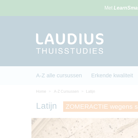
Met
LearnSma
A-Z alle cursussen
Erkende kwaliteit
Home
A-Z Cursussen
Latijn
Latijn
ZOMERACTIE wegens suc