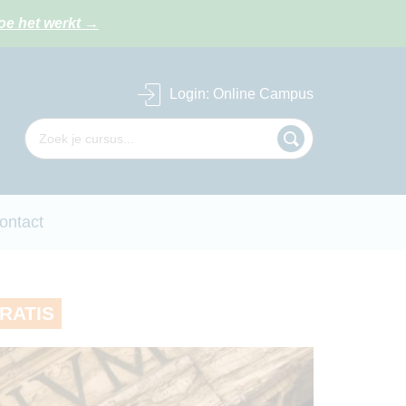
oe het werkt
→
Login
: Online Campus
ontact
GRATIS