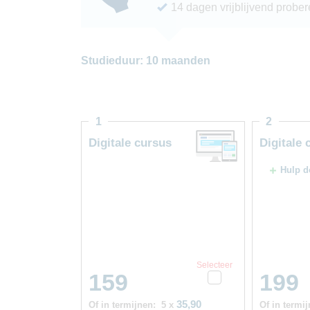
14 dagen vrijblijvend probe
Studieduur: 10 maanden
1
2
Digitale cursus
Digitale 
Hulp d
Selecteer
159
199
35,90
Of in termijnen:
5 x
Of in termij