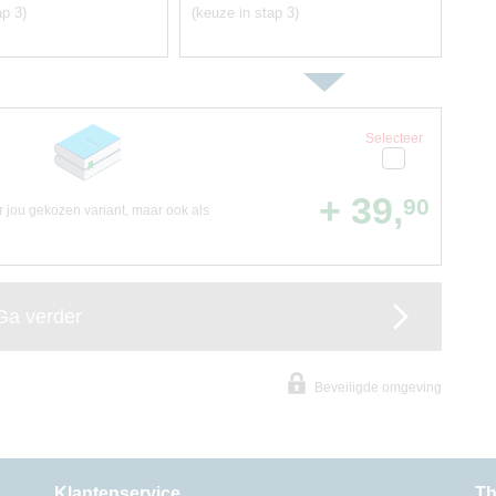
ap 3)
(keuze in stap 3)
Selecteer
+ 39,
90
or jou gekozen variant, maar ook als
Ga verder
Beveiligde omgeving
Klantenservice
Th