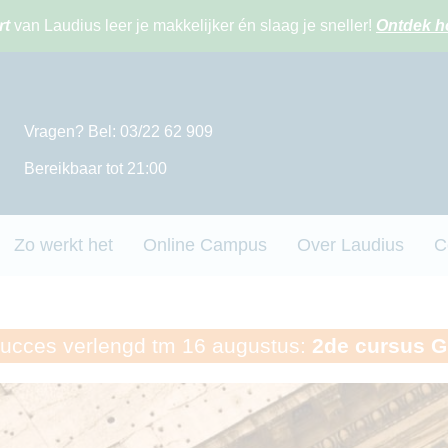
rt
van Laudius leer je makkelijker én slaag je sneller!
Ontdek h
Vragen? Bel: 03/22 62 909
Bereikbaar tot 21:00
Zo werkt het
Online Campus
Over Laudius
C
ces verlengd tm 16 augustus:
2de cursus 