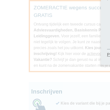
ZOMERACTIE wegens succes ver
GRATIS
Ontvang tijdelijk een tweede cursus cadeau bi
Adviesvaardigheden, Basiskennis Psychol
Leidinggeven.
Voor jezelf, een familielid, 
niet tegelijk te volgen. Je kunt ze naast elk
precies zoals het jou uitkomt.
Kies jouw GR
inschrijving!
Kijk hier voor de
actievoorwa
P
Vakantie?
Schrijf je dan gerust nu al in. J
en kunt na de zomervakantie starten met je t
Inschrijven
Kies de variant die bij je p