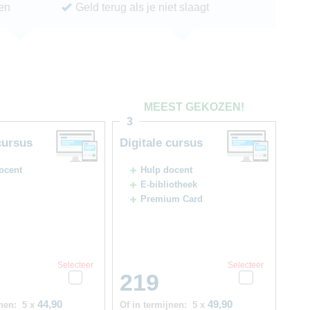
ren
Geld terug als je niet slaagt
MEEST GEKOZEN!
3
cursus
Digitale cursus
ocent
Hulp docent
E-bibliotheek
Premium Card
Selecteer
Selecteer
219
44,90
49,90
nen:
5 x
Of in termijnen:
5 x