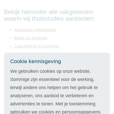
Bekijk hieronder alle vakgebieden
waarin wij thuisstudies aanbieden:
Algemene ontwikkeling
Bouw en Techniek
Coaching en Counseling
Creativiteit
Cookie kennisgeving
Dierenzorg
Duurzaamheid en Energie
We gebruiken cookies op onze website.
Evenementen
Sommige zijn essentieel voor de werking,
Facilitaire dienstverlening
terwijl andere ons helpen om het gebruik te
Financiële administratie
analyseren, ons aanbod te verbeteren en
Fotografie en Film
advertenties te tonen. Met je toestemming
Gezondheidszorg en Welzijn
gebruiken we cookies en persoonsgegevens