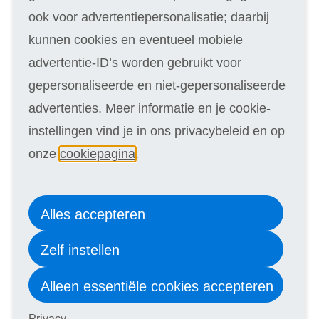
Grafische vormgeving en Multimedia
ook voor advertentiepersonalisatie; daarbij
Horeca en Gastvrijheid
kunnen cookies en eventueel mobiele
HRM
advertentie-ID’s worden gebruikt voor
ICT
gepersonaliseerde en niet-gepersonaliseerde
Huis en Tuin
advertenties. Meer informatie en je cookie-
Kantoor en Secretarieel
instellingen vind je in ons privacybeleid en op
Kunst en Cultuur
onze
cookiepagina
.
Levensbeschouwing
Logistiek en Vervoer
Alles accepteren
Maatschappelijk werk
Zelf instellen
Marketing en Communicatie
Management en Organisatie
Alleen essentiële cookies accepteren
Mode
Privacy