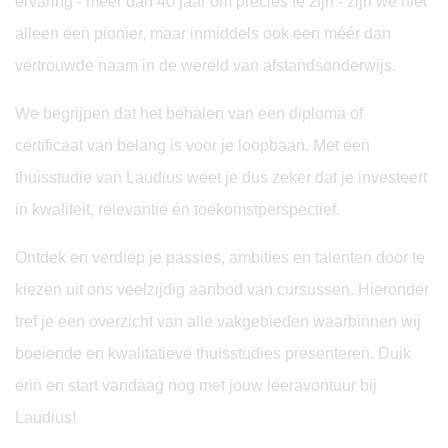
ervaring - meer dan 40 jaar om precies te zijn - zijn we niet
alleen een pionier, maar inmiddels ook een méér dan
vertrouwde naam in de wereld van afstandsonderwijs.
We begrijpen dat het behalen van een diploma of
certificaat van belang is voor je loopbaan. Met een
thuisstudie van Laudius weet je dus zeker dat je investeert
in kwaliteit, relevantie én toekomstperspectief.
Ontdek en verdiep je passies, ambities en talenten door te
kiezen uit ons veelzijdig aanbod van cursussen. Hieronder
tref je een overzicht van alle vakgebieden waarbinnen wij
boeiende en kwalitatieve thuisstudies presenteren. Duik
erin en start vandaag nog met jouw leeravontuur bij
Laudius!