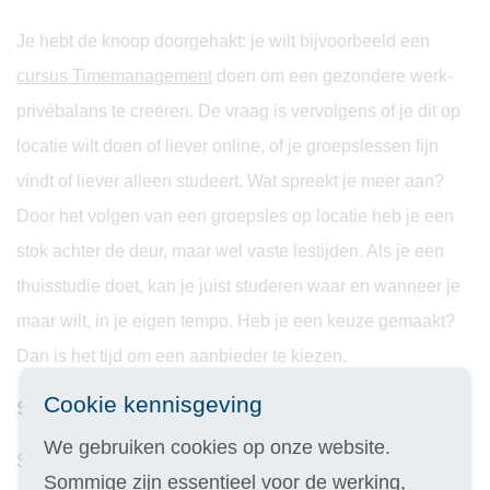
Je hebt de knoop doorgehakt: je wilt bijvoorbeeld een
cursus Timemanagement
doen om een gezondere werk-
privébalans te creëren. De vraag is vervolgens of je dit op
locatie wilt doen of liever online, of je groepslessen fijn
vindt of liever alleen studeert. Wat spreekt je meer aan?
Door het volgen van een groepsles op locatie heb je een
stok achter de deur, maar wel vaste lestijden. Als je een
thuisstudie doet, kan je juist studeren waar en wanneer je
maar wilt, in je eigen tempo. Heb je een keuze gemaakt?
Dan is het tijd om een aanbieder te kiezen.
Cookie kennisgeving
Stap 3: Zoek een geschikte aanbieder
We gebruiken cookies op onze website.
Stel dat je voor afstandsonderwijs hebt gekozen. Omdat er
Sommige zijn essentieel voor de werking,