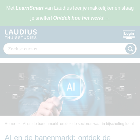
Met
LearnSmart
van Laudius leer je makkelijker én slaag
je sneller!
Ontdek hoe het werkt
→
Home
AI en de banenmarkt: ontdek de sectoren waarin bijscholing loont
AI en de banenmarkt: ontdek de