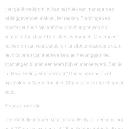
Hier geldt wederom: AI kan het werk van managers en
leidinggevenden makkelijker maken. Planningen en
roosters kunnen bijvoorbeeld eenvoudiger worden
gemaakt. Toch kan AI niet alles overnemen. Onder meer
het voeren van voortgangs- en functioneringsgesprekken,
het motiveren van medewerkers en het omgaan met
spanningen binnen een team blijven mensenwerk. Ben je
in dit werkveld geïnteresseerd? Dan is omscholen of
bijscholen in
Management en Organisatie
zeker een goede
optie.
Beauty en welzijn
Een robot die je haren knipt, je nagels stylt of een massage
geeft? Daar zijn we nog niet. Uiterlijke verzorging blijft een