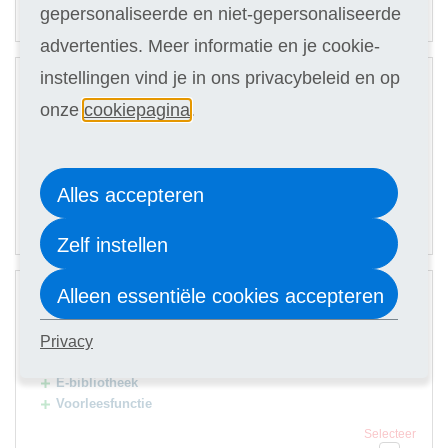
67,90
Of in termijnen:
8 x
gepersonaliseerde en niet-gepersonaliseerde
(keuze in stap 3)
advertenties. Meer informatie en je cookie-
2
instellingen vind je in ons privacybeleid en op
Digitale cursus
onze
cookiepagina
.
Hulp docent
Selecteer
529
Alles accepteren
74,90
Of in termijnen:
8 x
(keuze in stap 3)
Zelf instellen
3
Alleen essentiële cookies accepteren
Digitale cursus
Hulp docent
Privacy
Premium Card
E-bibliotheek
Voorleesfunctie
Selecteer