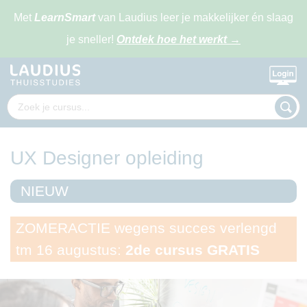
Met
LearnSmart
van Laudius leer je makkelijker én slaag
je sneller!
Ontdek hoe het werkt
→
UX Designer opleiding
NIEUW
ZOMERACTIE wegens succes verlengd
tm 16 augustus:
2de cursus GRATIS