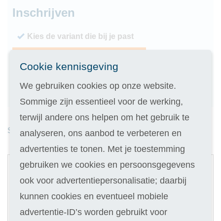
Inschrijven
Kies de variant die bij je past
Geen inschrijfgeld (elders € 30,-)
Cookie kennisgeving
14 dagen vrijblijvend proberen
We gebruiken cookies op onze website.
Geld terug als je niet slaagt
Sommige zijn essentieel voor de werking,
terwijl andere ons helpen om het gebruik te
Studieduur: 6 maanden
analyseren, ons aanbod te verbeteren en
advertenties te tonen. Met je toestemming
1
gebruiken we cookies en persoonsgegevens
Digitale cursus
ook voor advertentiepersonalisatie; daarbij
Selecteer
kunnen cookies en eventueel mobiele
479
advertentie-ID’s worden gebruikt voor