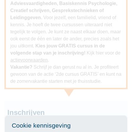
Adviesvaardigheden, Basiskennis Psychologie,
Creatief schrijven, Gesprekstechnieken of
Leidinggeven.
Voor jezelf, een familielid, vriend of
kennis. Je hoeft de twee cursussen uiteraard niet
tegelijk te volgen. Je kunt ze naast elkaar doen, maar
ook eerst de één en later de ander, precies zoals het
jou uitkomt.
Kies jouw GRATIS cursus in de
volgende stap van je inschrijving!
Kijk hier voor de
actievoorwaarden
.
Vakantie?
Schrijf je dan gerust nu al in. Je profiteert
gewoon van de actie ‘2de cursus GRATIS’ en kunt na
de zomervakantie starten met je thuisstudie.
Inschrijven
Cookie kennisgeving
Kies de variant die bij je past