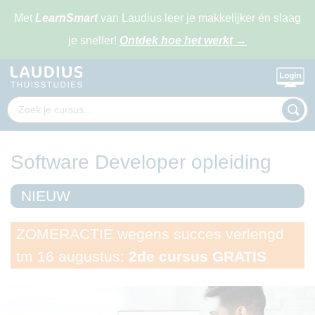
Met
LearnSmart
van Laudius leer je makkelijker én slaag
je sneller!
Ontdek hoe het werkt
→
Software Developer opleiding
NIEUW
ZOMERACTIE wegens succes verlengd
tm 16 augustus:
2de cursus GRATIS