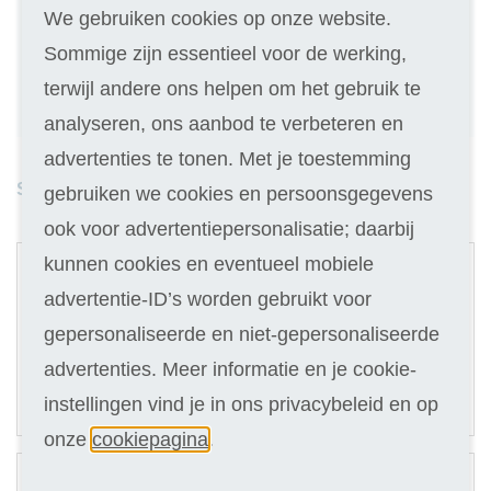
We gebruiken cookies op onze website.
Geen inschrijfgeld (elders € 30,-)
Sommige zijn essentieel voor de werking,
14 dagen vrijblijvend proberen
terwijl andere ons helpen om het gebruik te
Geld terug als je niet slaagt
analyseren, ons aanbod te verbeteren en
advertenties te tonen. Met je toestemming
Studieduur: 9 maanden
gebruiken we cookies en persoonsgegevens
ook voor advertentiepersonalisatie; daarbij
1
kunnen cookies en eventueel mobiele
Cursus
advertentie-ID’s worden gebruikt voor
Selecteer
gepersonaliseerde en niet-gepersonaliseerde
769
advertenties. Meer informatie en je cookie-
86,90
Of in termijnen:
10 x
instellingen vind je in ons privacybeleid en op
(keuze in stap 3)
onze
cookiepagina
.
2
Cursus