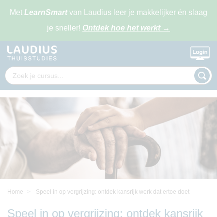
Met
LearnSmart
van Laudius leer je makkelijker én slaag
je sneller!
Ontdek hoe het werkt
→
Home
Speel in op vergrijzing: ontdek kansrijk werk dat ertoe doet
Speel in op vergrijzing: ontdek kansrijk