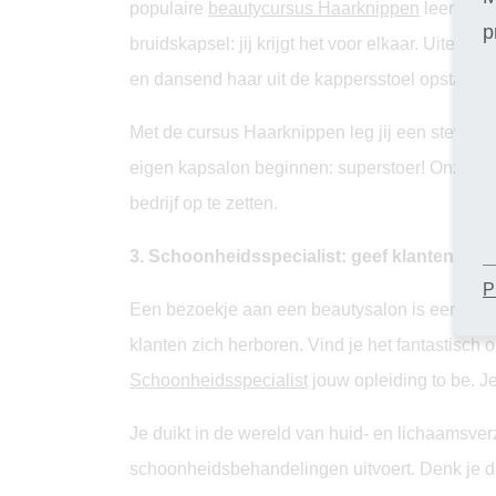
populaire
beautycursus Haarknippen
leer jij d
p
bruidskapsel: jij krijgt het voor elkaar. Uiteraa
en dansend haar uit de kappersstoel opstaan.
Met de cursus Haarknippen leg jij een stevige 
eigen kapsalon beginnen: superstoer! Onze
op
bedrijf op te zetten.
3. Schoonheidsspecialist: geef klanten een
P
Een bezoekje aan een beautysalon is een ech
klanten zich herboren. Vind je het fantastisch
Schoonheidsspecialist
jouw opleiding to be. Je
Je duikt in de wereld van huid- en lichaamsverz
schoonheidsbehandelingen uitvoert. Denk je da