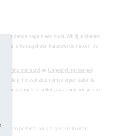
erblindende nagels een must. Wil jij je klanten
 jij van elke nagel een kunstwerkje maken. Je
elstyling met acryl
en
Nagelstyling met gel
:
en. Zie jij het wel zitten om je eigen salon te
l- en acrylnagels te zetten, maar ook hoe jij een
s.
eren een perfecte coup te geven? In onze