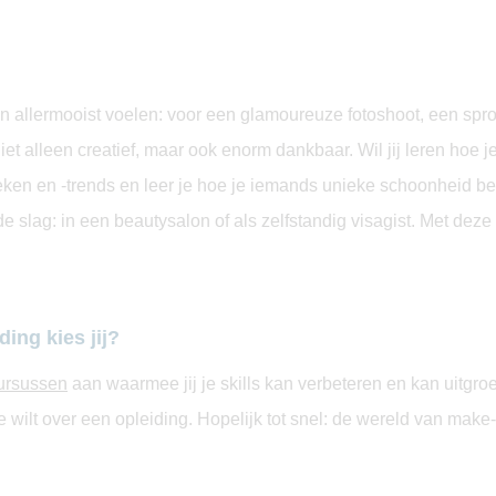
n allermooist voelen: voor een glamoureuze fotoshoot, een sproo
et alleen creatief, maar ook enorm dankbaar. Wil jij leren hoe
en en -trends en leer je hoe je iemands unieke schoonheid bena
e slag: in een beautysalon of als zelfstandig visagist. Met deze
ing kies jij?
ursussen
aan waarmee jij je skills kan verbeteren en kan uitgroe
ie wilt over een opleiding. Hopelijk tot snel: de wereld van make