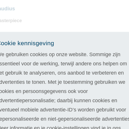
audius
asterpiece
n willen er van top tot teen verzorgd uitzien en dan zijn oogv
ookie kennisgeving
ieve nagels? Met de praktijkgerichte
opleiding Nagelstyliste
kan
 en gaat natuurlijk lekker veel oefenen, zowel met gel als acryl.
e gebruiken cookies op onze website. Sommige zijn
ssentieel voor de werking, terwijl andere ons helpen om
iseren? Neem dan eens een kijkje bij onze beautyopleidingen
Nag
et gebruik te analyseren, ons aanbod te verbeteren en
styliste te verbeteren, bijvoorbeeld als je in een salon wilt werk
dvertenties te tonen. Met je toestemming gebruiken we
tudio starten
de kickstart die je zoekt. Je leert niet alleen om ge
ookies en persoonsgegevens ook voor
op jouw manier.
dvertentiepersonalisatie; daarbij kunnen cookies en
ventueel mobiele advertentie-ID’s worden gebruikt voor
epersonaliseerde en niet-gepersonaliseerde advertentie
ensen zich mooi en zelfverzekerd – dus hoe leuk is het om and
eer informatie en je cookie-instellingen vind je in ons