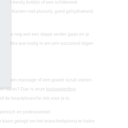
s, een trendy boblijn of een schitterend
zodat je klanten met pluisvrij, goed gehydrateerd
 wil je nog wel een stapje verder gaan en je
leert alles wat nodig is om een succesvol eigen
tspannen massage of een goede scrub voelen
 een salon? Dan is onze
basisopleiding
 of de beautybranche iets voor je is.
ygiënisch en professioneel
de basis gelegd om het branchediploma te halen