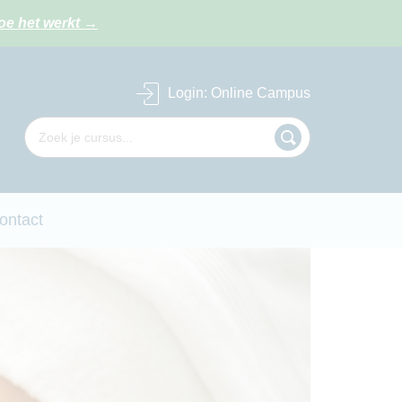
oe het werkt
→
Login
: Online Campus
ontact