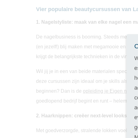
Vier populaire beautycursussen van L
1. Nagelstyliste: maak van elke nagel een m
De nagelbusiness is booming. Steeds meer mense
C
(en jezelf!) blij maken met megamooie en creat
krijgt de belangrijkste technieken in de vingers
W
e
Wil jij je in een van beide materialen special
h
deze cursussen zijn ideaal om je skills als nagel
a
beginnen? Dan is de
opleiding je Eigen nagels
c
goedlopend bedrijf begint en runt – helemaal 
a
2. Haarknippen: creëer next-level looks
e
g
Met goedverzorgde, stralende lokken voelen m
M