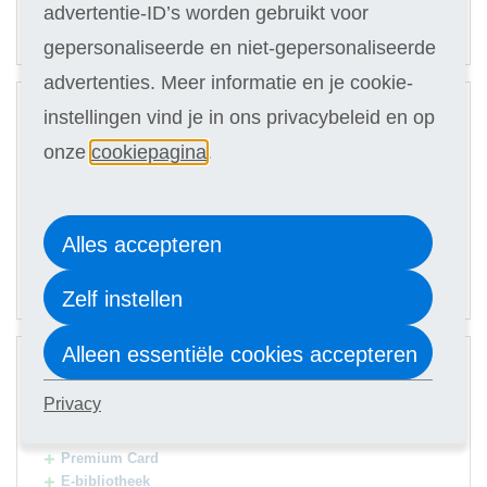
advertentie-ID’s worden gebruikt voor
42,90
Of in termijnen:
11 x
(keuze in stap 3)
gepersonaliseerde en niet-gepersonaliseerde
advertenties. Meer informatie en je cookie-
2
Digitale cursus
instellingen vind je in ons privacybeleid en op
onze
cookiepagina
.
Hulp docent
Materialen t.w.v. € 300,-
Selecteer
459
Alles accepteren
46,90
Of in termijnen:
11 x
Zelf instellen
(keuze in stap 3)
3
Alleen essentiële cookies accepteren
Digitale cursus
Privacy
Hulp docent
Materialen t.w.v. € 300,-
Premium Card
E-bibliotheek