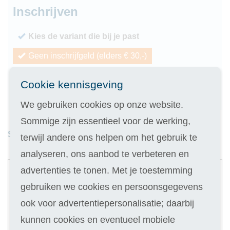
Inschrijven
Kies de variant die bij je past
Geen inschrijfgeld (elders € 30,-)
14 dagen vrijblijvend proberen
Cookie kennisgeving
Geld terug als je niet slaagt
We gebruiken cookies op onze website.
Sommige zijn essentieel voor de werking,
Studieduur: 7 maanden
terwijl andere ons helpen om het gebruik te
analyseren, ons aanbod te verbeteren en
1
advertenties te tonen. Met je toestemming
Digitale cursus
gebruiken we cookies en persoonsgegevens
Materialen t.w.v. € 300,-
ook voor advertentiepersonalisatie; daarbij
Selecteer
419
kunnen cookies en eventueel mobiele