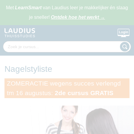
Met
LearnSmart
van Laudius leer je makkelijker én slaag
je sneller!
Ontdek hoe het werkt
→
Nagelstyliste
ZOMERACTIE wegens succes verlengd
tm 16 augustus:
2de cursus GRATIS