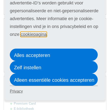
advertentie-ID’s worden gebruikt voor
40,90
Of in termijnen:
8 x
(keuze in stap 3)
gepersonaliseerde en niet-gepersonaliseerde
advertenties. Meer informatie en je cookie-
2
Digitale cursus
instellingen vind je in ons privacybeleid en op
onze
cookiepagina
.
Hulp docent
Materialen t.w.v. € 200,-
Selecteer
319
Alles accepteren
44,90
Of in termijnen:
8 x
Zelf instellen
(keuze in stap 3)
3
Alleen essentiële cookies accepteren
Digitale cursus
Privacy
Hulp docent
Materialen t.w.v. € 200,-
Premium Card
E-bibliotheek