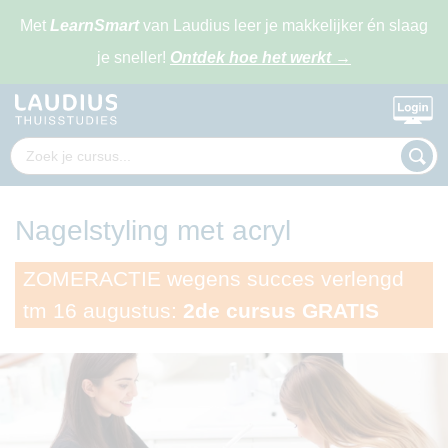
Met
LearnSmart
van Laudius leer je makkelijker én slaag
je sneller!
Ontdek hoe het werkt
→
Nagelstyling met acryl
ZOMERACTIE wegens succes verlengd
tm 16 augustus:
2de cursus GRATIS