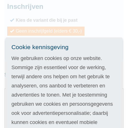
Inschrijven
Kies de variant die bij je past
Geen inschrijfgeld (elders € 30,-)
14 dagen vrijblijvend proberen
Cookie kennisgeving
Geld terug als je niet slaagt
We gebruiken cookies op onze website.
Sommige zijn essentieel voor de werking,
Studieduur: 4 maanden
terwijl andere ons helpen om het gebruik te
analyseren, ons aanbod te verbeteren en
1
advertenties te tonen. Met je toestemming
Digitale cursus
gebruiken we cookies en persoonsgegevens
Materialen t.w.v. € 200,-
ook voor advertentiepersonalisatie; daarbij
Selecteer
289
kunnen cookies en eventueel mobiele