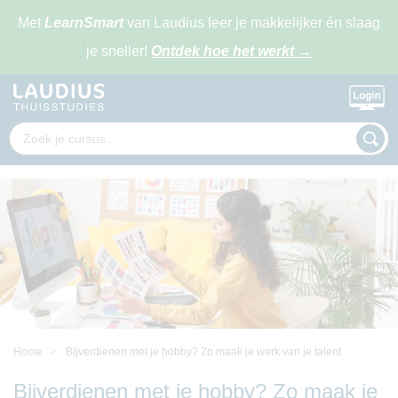
Met
LearnSmart
van Laudius leer je makkelijker én slaag
je sneller!
Ontdek hoe het werkt
→
Home
Bijverdienen met je hobby? Zo maak je werk van je talent
Bijverdienen met je hobby? Zo maak je