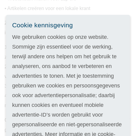
• Artikelen creëren voor een lokale krant
Zo maak je stap voor stap van jouw schrijfwerk een
Cookie kennisgeving
inkomstenbron:
We gebruiken cookies op onze website.
Sommige zijn essentieel voor de werking,
1. Kies een schrijfspecialisme dat bij je past, bijvoorbeeld
terwijl andere ons helpen om het gebruik te
zakelijke teksten of juist journalistieke artikelen.
analyseren, ons aanbod te verbeteren en
2. Begin klein: schrijf voor bekenden of
advertenties te tonen. Met je toestemming
vrijwilligersorganisaties.
gebruiken we cookies en persoonsgegevens
3. Vraag om feedback, zodat jij je stijl kunt verbeteren.
ook voor advertentiepersonalisatie; daarbij
4. Ben je toe aan meer klussen? Zet jezelf online in de
kunnen cookies en eventueel mobiele
markt, bijvoorbeeld via LinkedIn of een eigen website.
advertentie-ID’s worden gebruikt voor
Of je nu houdt van
korte verhalen schrijven
,
journalistiek
of
gepersonaliseerde en niet-gepersonaliseerde
copywriting
: als jij een extraatje wilt verdienen met je
advertenties. Meer informatie en je cookie-