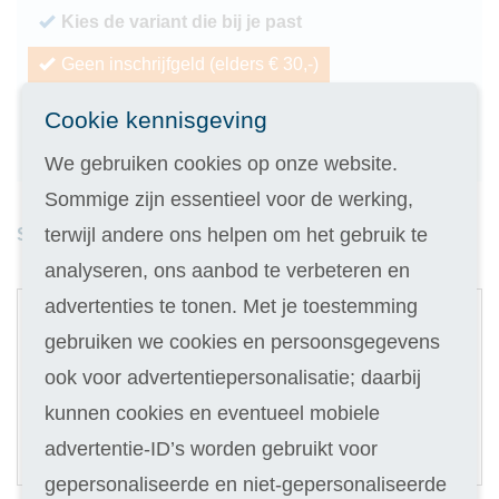
Kies de variant die bij je past
Geen inschrijfgeld (elders € 30,-)
14 dagen vrijblijvend proberen
Cookie kennisgeving
Geld terug als je niet slaagt
We gebruiken cookies op onze website.
Sommige zijn essentieel voor de werking,
terwijl andere ons helpen om het gebruik te
Studieduur: 2 maanden
analyseren, ons aanbod te verbeteren en
1
advertenties te tonen. Met je toestemming
Digitale cursus
gebruiken we cookies en persoonsgegevens
ook voor advertentiepersonalisatie; daarbij
Selecteer
169
kunnen cookies en eventueel mobiele
27,90
Of in termijnen:
7 x
advertentie-ID’s worden gebruikt voor
(keuze in stap 3)
gepersonaliseerde en niet-gepersonaliseerde