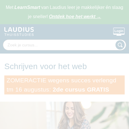
Met
LearnSmart
van Laudius leer je makkelijker én slaag
je sneller!
Ontdek hoe het werkt
→
Schrijven voor het web
ZOMERACTIE wegens succes verlengd
tm 16 augustus:
2de cursus GRATIS