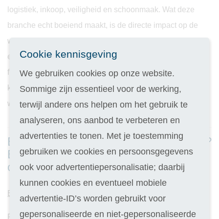
logistiek, inkoop, veiligheid en schoonmaak. Wat deze
branche echt boeiend maakt, is de directe impact op de
werkomgeving. Facilitaire dienstverleners spelen een
Cookie kennisgeving
essentiële rol bij het creëren van een aangename,
functionele werkplek voor medewerkers. Ze beheren
We gebruiken cookies op onze website.
kantoorruimtes, faciliteiten en voorzieningen, en
Sommige zijn essentieel voor de werking,
waarborgen de veiligheid en gezondheid op de werkplek.
terwijl andere ons helpen om het gebruik te
analyseren, ons aanbod te verbeteren en
advertenties te tonen. Met je toestemming
Een volgende stap in je carrière zetten?
gebruiken we cookies en persoonsgegevens
Bekijk hieronder onze facilitaire
opleidingen
ook voor advertentiepersonalisatie; daarbij
kunnen cookies en eventueel mobiele
Elektrotechniek (Vakopleiding)
advertentie-ID’s worden gebruikt voor
gepersonaliseerde en niet-gepersonaliseerde
Facility Management