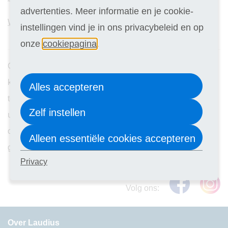
advertenties. Meer informatie en je cookie-
Werkplekadviseur
instellingen vind je in ons privacybeleid en op
onze
cookiepagina
.
Onze
Vakopleiding Elektrotechniek
biedt waardevolle
kennis en vaardigheden die naadloos kunnen worden
Alles accepteren
toegepast in de facilitaire sector. In deze opleiding doe je
Zelf instellen
uitgebreid kennis op over elektrische systemen, wat
onmisbaar is voor het beheren en onderhouden van
Alleen essentiële cookies accepteren
gebouwen.
Privacy
Volg ons:
Over Laudius