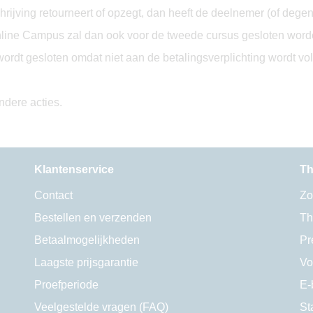
chrijving retourneert of opzegt, dan heeft de deelnemer (of deg
Online Campus zal dan ook voor de tweede cursus gesloten wor
rdt gesloten omdat niet aan de betalingsverplichting wordt vol
ndere acties.
Klantenservice
Th
Contact
Zo
Bestellen en verzenden
Th
Betaalmogelijkheden
Pr
Laagste prijsgarantie
Vo
Proefperiode
E-
Veelgestelde vragen (FAQ)
St