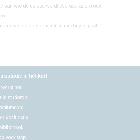
ene aan wie de cursus wordt overgedragen) ook
den.
daan van de oorspronkelijke inschrijving zal
uisstudie in het kort
 werkt het
uis studeren
emiumcard
orleesfunctie
bibliotheek
ap voor stap