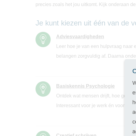
precies zoals het jou uitkomt. Kijk onderaan 
Je kunt kiezen uit één van de v
Adviesvaardigheden
Leer hoe je van een hulpvraag naar e
belangen zorgvuldig af. Daarna onder
C
W
Basiskennis Psychologie
e
Ontdek wat mensen drijft, hoe geda
h
Interessant voor je werk én voor je p
a
c
a
Creatief schrijven