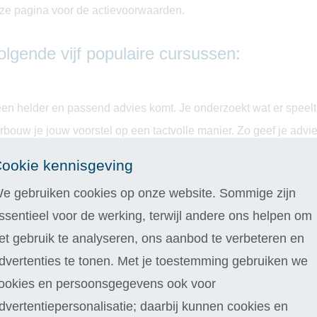
deze pagina voor de actievoorwaarden.
olgende vijf populaire cursussen:
en helder en passend advies komt. Je onderzoekt wat er speelt
bouw je jouw voorstel op een tactvolle manier. Zo geef je advie
ookie kennisgeving
e gebruiken cookies op onze website. Sommige zijn
ssentieel voor de werking, terwijl andere ons helpen om
chten werken en waarom we doen wat we doen. Een ideale kenn
et gebruik te analyseren, ons aanbod te verbeteren en
ersoonlijke ontwikkeling.
dvertenties te tonen. Met je toestemming gebruiken we
ookies en persoonsgegevens ook voor
dvertentiepersonalisatie; daarbij kunnen cookies en