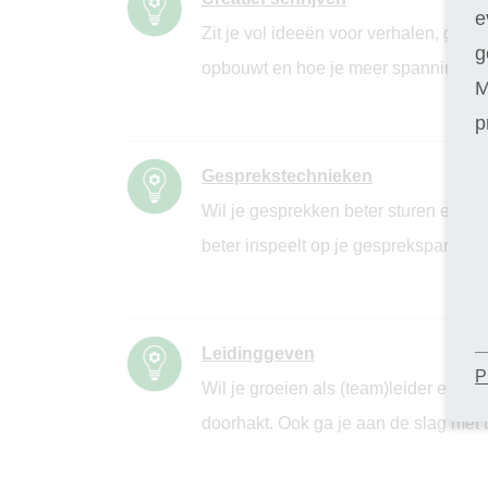
e
Zit je vol ideeën voor verhalen, gedi
g
opbouwt en hoe je meer spanning in j
M
p
Gesprekstechnieken
Wil je gesprekken beter sturen en me
beter inspeelt op je gesprekspartner.
Leidinggeven
P
Wil je groeien als (team)leider en ste
doorhakt. Ook ga je aan de slag met t