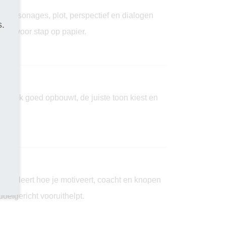
je personages, plot, perspectief en dialogen
s.
stap voor stap op papier.
gesprek goed opbouwt, de juiste toon kiest en
en.
ast en leert hoe je motiveert, coacht en knopen
oelgericht vooruithelpt.