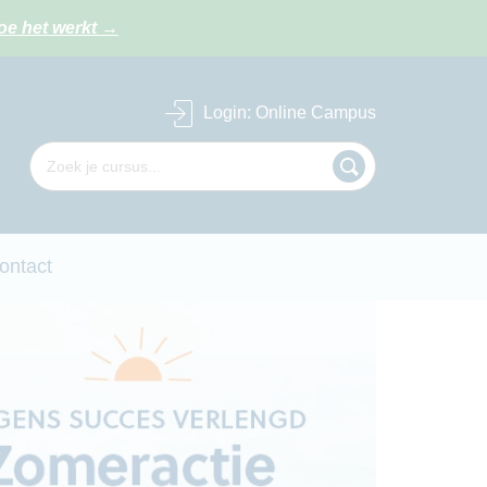
oe het werkt
→
Login
: Online Campus
ontact