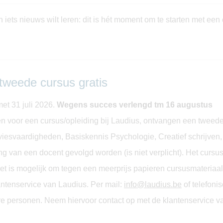
iets nieuws wilt leren: dit is hét moment om te starten met een
tweede cursus gratis
met 31 juli 2026.
Wegens succes verlengd tm 16 augustus
en voor een cursus/opleiding bij Laudius, ontvangen een tweede 
Adviesvaardigheden, Basiskennis Psychologie, Creatief schrijve
g van een docent gevolgd worden (is niet verplicht). Het cursus
 is mogelijk om tegen een meerprijs papieren cursusmateriaal,
antenservice van Laudius. Per mail:
info@laudius.be
of telefoni
re personen. Neem hiervoor contact op met de klantenservice v