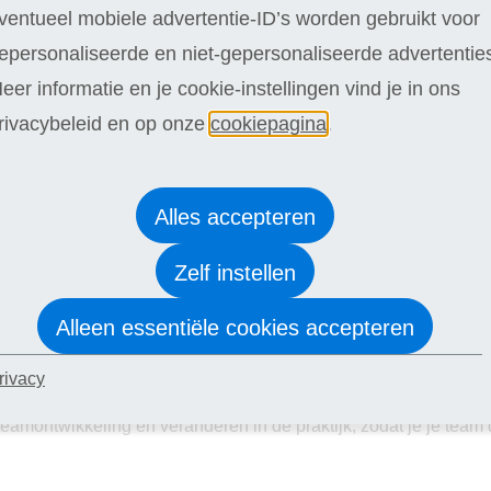
ventueel mobiele advertentie-ID’s worden gebruikt voor
chten of een boek, maar kom je niet goed op gang? Je leert hoe 
epersonaliseerde en niet-gepersonaliseerde advertentie
e tekst brengt. Met inspirerende opdrachten zet je jouw ideeën 
eer informatie en je cookie-instellingen vind je in ons
rivacybeleid en op onze
cookiepagina
.
er bereiken met wat je zegt? In deze cursus leer je hoe je een 
Alles accepteren
 Zo voer je gesprekken met meer rust, duidelijkheid en vertrouw
Zelf instellen
Alleen essentiële cookies accepteren
rivacy
rker worden in je rol? Je ontdekt welke leiderschapsstijl bij je p
eamontwikkeling en veranderen in de praktijk, zodat je je team d