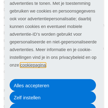
doorgaans voordeliger dan klassikaal onderwijs.
advertenties te tonen. Met je toestemming
Daarnaast hoef je niet te reizen naar een externe locatie –
gebruiken we cookies en persoonsgegevens
en ook dat kan een hoop schelen in de kosten.
ook voor advertentiepersonalisatie; daarbij
• Je hebt begeleiding op afstand: thuis leren programmeren
kunnen cookies en eventueel mobiele
betekent niet dat je alles alleen hoeft te doen. Veel
advertentie-ID’s worden gebruikt voor
thuisstudie-instellingen, zoals Laudius, bieden de
gepersonaliseerde en niet-gepersonaliseerde
begeleiding van deskundige docenten die je ondersteunen
advertenties. Meer informatie en je cookie-
als je vastloopt.
instellingen vind je in ons privacybeleid en op
• Het is een goede voorbereiding op het werkveld: werken
onze
cookiepagina
.
op afstand en digitale samenwerking zijn de norm in de IT
– en dat is precies wat je leert tijdens een thuisstudie.
Alles accepteren
Met een thuisstudie programmeren leg je dus een stevige
Zelf instellen
basis voor een spannende, toekomstbestendige loopbaan,
op een manier die aansluit bij jouw leven en leertempo.