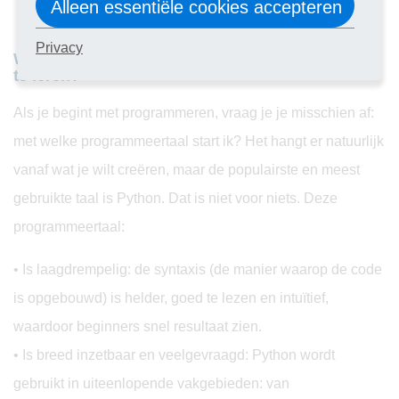
Alleen essentiële cookies accepteren
Privacy
Wat is de populairste programmeertaal om thuis
te leren?
Als je begint met programmeren, vraag je je misschien af:
met welke programmeertaal start ik? Het hangt er natuurlijk
vanaf wat je wilt creëren, maar de populairste en meest
gebruikte taal is Python. Dat is niet voor niets. Deze
programmeertaal:
• Is laagdrempelig: de syntaxis (de manier waarop de code
is opgebouwd) is helder, goed te lezen en intuïtief,
waardoor beginners snel resultaat zien.
• Is breed inzetbaar en veelgevraagd: Python wordt
gebruikt in uiteenlopende vakgebieden: van