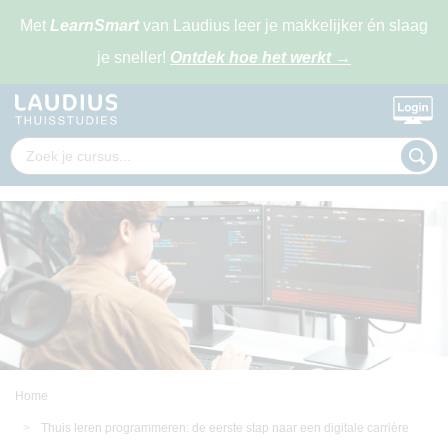
Met
LearnSmart
van Laudius leer je makkelijker én slaag
je sneller!
Ontdek hoe het werkt
→
Home
Thuis leren programmeren: de eerste stap naar een digitale carrière