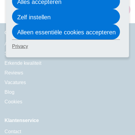
Alles accepteren
Volg ons:
Zelf instellen
Alleen essentiële cookies accepteren
Over Laudius
A-Z alle cursussen
Privacy
Studievoorwaarden
Erkende kwaliteit
Reviews
Vacatures
Blog
Cookies
Klantenservice
Contact