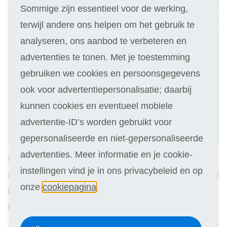
Sommige zijn essentieel voor de werking,
terwijl andere ons helpen om het gebruik te
analyseren, ons aanbod te verbeteren en
advertenties te tonen. Met je toestemming
gebruiken we cookies en persoonsgegevens
ook voor advertentiepersonalisatie; daarbij
kunnen cookies en eventueel mobiele
advertentie-ID’s worden gebruikt voor
gepersonaliseerde en niet-gepersonaliseerde
advertenties. Meer informatie en je cookie-
Inschrijven voor een cursus bij Laudius is nu wel héél
instellingen vind je in ons privacybeleid en op
aantrekkelijk. Je krijgt namelijk een tweede cursus GRATIS
onze
cookiepagina
.
bij je inschrijving! Voor jezelf, een familielid, vriend of
kennis. Kijk hier voor de
actievoorwaarden
. Kies uit: