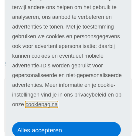
Kies de variant die bij je past
terwijl andere ons helpen om het gebruik te
analyseren, ons aanbod te verbeteren en
Geen inschrijfgeld (elders € 30,-)
advertenties te tonen. Met je toestemming
14 dagen vrijblijvend proberen
gebruiken we cookies en persoonsgegevens
Geld terug als je niet slaagt
ook voor advertentiepersonalisatie; daarbij
kunnen cookies en eventueel mobiele
Studieduur: 12 maanden
advertentie-ID’s worden gebruikt voor
gepersonaliseerde en niet-gepersonaliseerde
1
advertenties. Meer informatie en je cookie-
Digitale cursus
instellingen vind je in ons privacybeleid en op
Selecteer
onze
cookiepagina
.
139
31,90
Of in termijnen:
5 x
(keuze in stap 3)
Alles accepteren