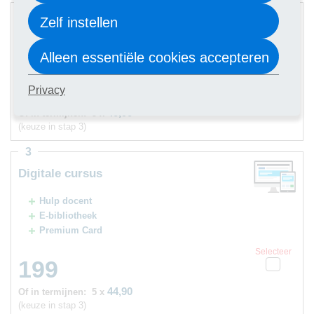
2
Zelf instellen
Digitale cursus
Hulp docent
Alleen essentiële cookies accepteren
Selecteer
179
Privacy
40,90
Of in termijnen:
5 x
(keuze in stap 3)
3
Digitale cursus
Hulp docent
E-bibliotheek
Premium Card
Selecteer
199
44,90
Of in termijnen:
5 x
(keuze in stap 3)