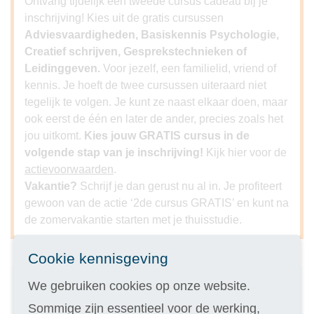
Ontvang tijdelijk een tweede cursus cadeau bij je
inschrijving! Kies uit de gratis cursussen
Adviesvaardigheden, Basiskennis Psychologie,
Creatief schrijven, Gesprekstechnieken of
Leidinggeven.
Voor jezelf, een familielid, vriend of
kennis. Je hoeft de twee cursussen uiteraard niet
tegelijk te volgen. Je kunt ze naast elkaar doen, maar
ook eerst de één en later de ander, precies zoals het
jou uitkomt.
Kies jouw GRATIS cursus in de
volgende stap van je inschrijving!
Kijk hier voor de
actievoorwaarden
.
Vakantie?
Schrijf je dan gerust nu al in. Je profiteert
gewoon van de actie ‘2de cursus GRATIS’ en kunt na
de zomervakantie starten met je thuisstudie.
Cookie kennisgeving
We gebruiken cookies op onze website.
Inschrijven
Sommige zijn essentieel voor de werking,