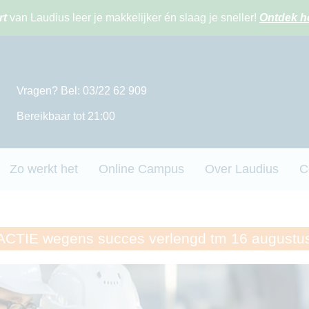
rt
van Laudius leer je makkelijker én slaag je sneller!
Ontdek h
Vragen? Bel: 03/22 62 909
Bereikbaar tot 21:00
Zo werkt het
Online Campus
Over Laudius
C
TIE wegens succes verlengd tm 16 augustu