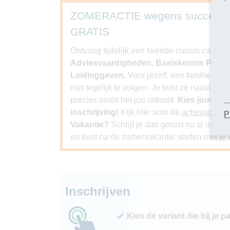
ZOMERACTIE wegens succes ver
GRATIS
Ontvang tijdelijk een tweede cursus cadeau bi
Adviesvaardigheden, Basiskennis Psychol
Leidinggeven.
Voor jezelf, een familielid, 
niet tegelijk te volgen. Je kunt ze naast elk
precies zoals het jou uitkomt.
Kies jouw GR
inschrijving!
Kijk hier voor de
actievoorwa
P
Vakantie?
Schrijf je dan gerust nu al in. J
en kunt na de zomervakantie starten met je t
Inschrijven
Kies de variant die bij je p