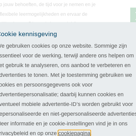
p jouw behoeften, de tijd voor je nemen en je
 flexibele leermogelijkheden en ervaar de
nlijke docent. Dit maakt jouw opleiding
ookie kennisgeving
e gebruiken cookies op onze website. Sommige zijn
ssentieel voor de werking, terwijl andere ons helpen om
et gebruik te analyseren, ons aanbod te verbeteren en
dvertenties te tonen. Met je toestemming gebruiken we
ookies en persoonsgegevens ook voor
dvertentiepersonalisatie; daarbij kunnen cookies en
ventueel mobiele advertentie-ID’s worden gebruikt voor
epersonaliseerde en niet-gepersonaliseerde advertentie
eer informatie en je cookie-instellingen vind je in ons
rivacybeleid en op onze
cookiepagina
.