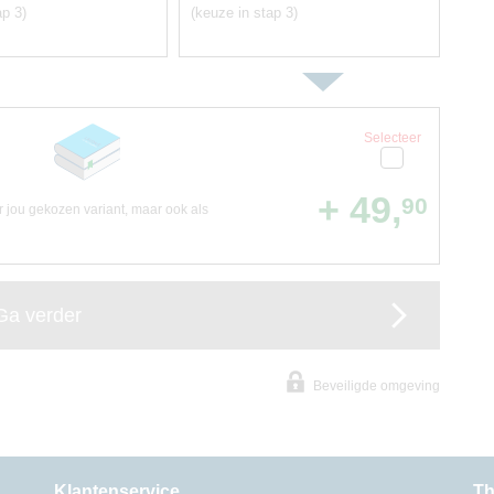
ap 3)
(keuze in stap 3)
Selecteer
+ 49,
90
or jou gekozen variant, maar ook als
Ga verder
Beveiligde omgeving
Klantenservice
Th