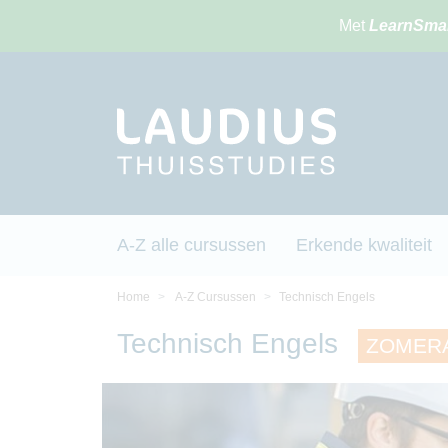
Met
LearnSma
A-Z alle cursussen
Erkende kwaliteit
Home
A-Z Cursussen
Technisch Engels
Technisch Engels
ZOMERAC