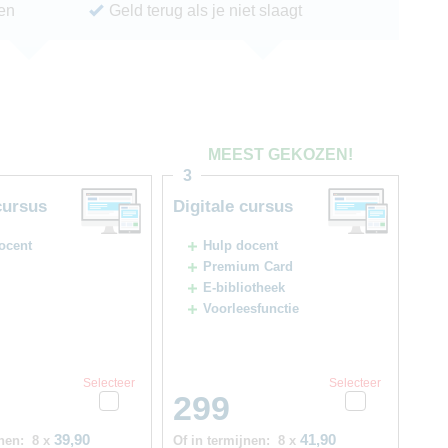
ren
Geld terug als je niet slaagt
MEEST GEKOZEN!
3
cursus
Digitale cursus
ocent
Hulp docent
Premium Card
E-bibliotheek
Voorleesfunctie
Selecteer
Selecteer
299
39,90
41,90
nen:
8 x
Of in termijnen:
8 x