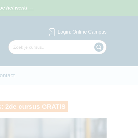
oe het werkt
→
Login
: Online Campus
ontact
s:
2de cursus GRATIS