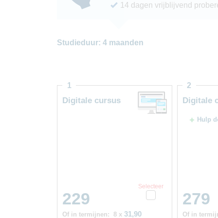
14 dagen vrijblijvend probe
Studieduur: 4 maanden
1
2
Digitale cursus
Digitale 
Hulp d
Selecteer
229
279
31,90
Of in termijnen:
8 x
Of in termij