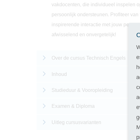
vakdocenten, die individueel inspelen o
persoonlijk ondersteunen. Profiteer van
inspirerende interactie met jouw persoo
C
afwisselend en onvergetelijk!
W
e
Over de cursus Technisch Engels
h
Inhoud
a
c
Studieduur & Vooropleiding
a
Examen & Diploma
e
g
Uitleg cursusvarianten
M
p