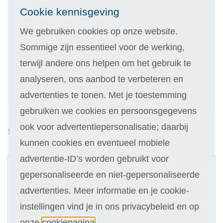
Inschrijven
Cookie kennisgeving
We gebruiken cookies op onze website.
Kies de variant die bij je past
Sommige zijn essentieel voor de werking,
Geen inschrijfgeld (elders € 30,-)
terwijl andere ons helpen om het gebruik te
14 dagen vrijblijvend proberen
analyseren, ons aanbod te verbeteren en
Geld terug als je niet slaagt
advertenties te tonen. Met je toestemming
gebruiken we cookies en persoonsgegevens
ook voor advertentiepersonalisatie; daarbij
Studieduur: 8 maanden
kunnen cookies en eventueel mobiele
1
advertentie-ID’s worden gebruikt voor
Cursus
gepersonaliseerde en niet-gepersonaliseerde
advertenties. Meer informatie en je cookie-
Selecteer
569
instellingen vind je in ons privacybeleid en op
onze
cookiepagina
.