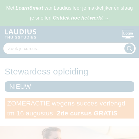
Met
LearnSmart
van Laudius leer je makkelijker én slaag
je sneller!
Ontdek hoe het werkt
→
Stewardess opleiding
NIEUW
ZOMERACTIE wegens succes verlengd
tm 16 augustus:
2de cursus GRATIS