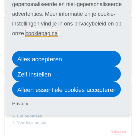
61,90
Of in termijnen:
6 x
gepersonaliseerde en niet-gepersonaliseerde
(keuze in stap 3)
advertenties. Meer informatie en je cookie-
2
instellingen vind je in ons privacybeleid en op
Digitale cursus
onze
cookiepagina
.
Hulp docent
Selecteer
379
Alles accepteren
70,90
Of in termijnen:
6 x
(keuze in stap 3)
Zelf instellen
3
Alleen essentiële cookies accepteren
Digitale cursus
Hulp docent
Privacy
Premium Card
E-bibliotheek
Voorleesfunctie
Selecteer