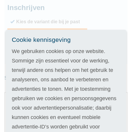
Inschrijven
Kies de variant die bij je past
Geen inschrijfgeld (elders € 30,-)
Cookie kennisgeving
14 dagen vrijblijvend proberen
We gebruiken cookies op onze website.
Geld terug als je niet slaagt
Sommige zijn essentieel voor de werking,
terwijl andere ons helpen om het gebruik te
Studieduur: 6 maanden
analyseren, ons aanbod te verbeteren en
advertenties te tonen. Met je toestemming
1
gebruiken we cookies en persoonsgegevens
Digitale cursus
ook voor advertentiepersonalisatie; daarbij
Selecteer
kunnen cookies en eventueel mobiele
329
advertentie-ID’s worden gebruikt voor