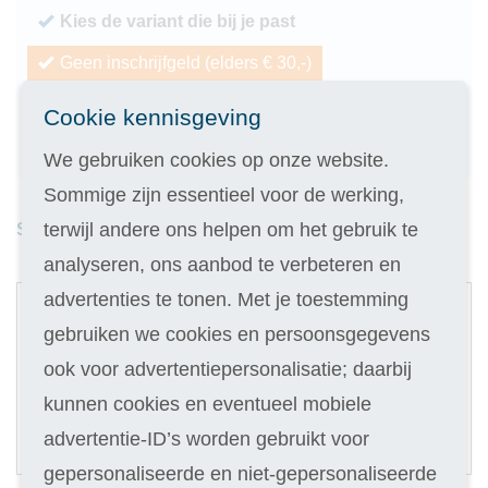
Kies de variant die bij je past
Geen inschrijfgeld (elders € 30,-)
14 dagen vrijblijvend proberen
Cookie kennisgeving
Geld terug als je niet slaagt
We gebruiken cookies op onze website.
Sommige zijn essentieel voor de werking,
terwijl andere ons helpen om het gebruik te
Studieduur: 9 maanden
analyseren, ons aanbod te verbeteren en
1
advertenties te tonen. Met je toestemming
Digitale cursus
gebruiken we cookies en persoonsgegevens
ook voor advertentiepersonalisatie; daarbij
Selecteer
319
kunnen cookies en eventueel mobiele
35,90
Of in termijnen:
10 x
advertentie-ID’s worden gebruikt voor
(keuze in stap 3)
gepersonaliseerde en niet-gepersonaliseerde