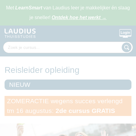
Met
LearnSmart
van Laudius leer je makkelijker én slaag
je sneller!
Ontdek hoe het werkt
→
Reisleider opleiding
NIEUW
ZOMERACTIE wegens succes verlengd
tm 16 augustus:
2de cursus GRATIS