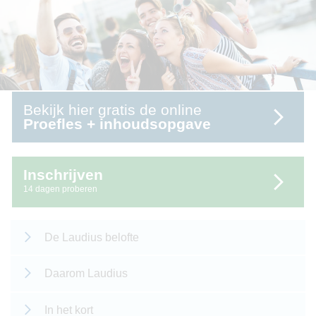
Bekijk hier gratis de online
Proefles + inhoudsopgave
Inschrijven
14 dagen proberen
De Laudius belofte
Daarom Laudius
In het kort