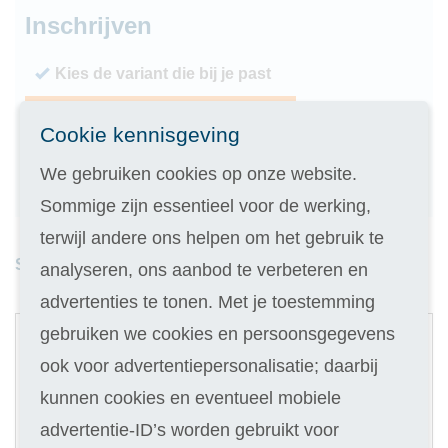
Inschrijven
Kies de variant die bij je past
Geen inschrijfgeld (elders € 30,-)
Cookie kennisgeving
14 dagen vrijblijvend proberen
We gebruiken cookies op onze website.
Geld terug als je niet slaagt
Sommige zijn essentieel voor de werking,
terwijl andere ons helpen om het gebruik te
Studieduur: 5 maanden
analyseren, ons aanbod te verbeteren en
advertenties te tonen. Met je toestemming
1
gebruiken we cookies en persoonsgegevens
Digitale cursus
ook voor advertentiepersonalisatie; daarbij
Selecteer
kunnen cookies en eventueel mobiele
619
advertentie-ID’s worden gebruikt voor