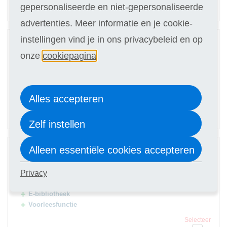
86,90
Of in termijnen:
8 x
gepersonaliseerde en niet-gepersonaliseerde
(keuze in stap 3)
advertenties. Meer informatie en je cookie-
2
instellingen vind je in ons privacybeleid en op
Digitale cursus
onze
cookiepagina
.
Hulp docent
Selecteer
679
Alles accepteren
95,90
Of in termijnen:
8 x
(keuze in stap 3)
Zelf instellen
3
Alleen essentiële cookies accepteren
Digitale cursus
Hulp docent
Privacy
Premium Card
E-bibliotheek
Voorleesfunctie
Selecteer