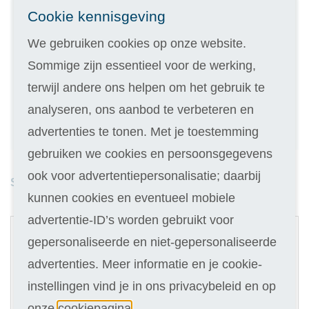
Inschrijven
Cookie kennisgeving
We gebruiken cookies op onze website.
Kies de variant die bij je past
Sommige zijn essentieel voor de werking,
Geen inschrijfgeld (elders € 30,-)
terwijl andere ons helpen om het gebruik te
14 dagen vrijblijvend proberen
analyseren, ons aanbod te verbeteren en
Geld terug als je niet slaagt
advertenties te tonen. Met je toestemming
gebruiken we cookies en persoonsgegevens
ook voor advertentiepersonalisatie; daarbij
Studieduur: 9 maanden
kunnen cookies en eventueel mobiele
1
advertentie-ID’s worden gebruikt voor
Cursus
gepersonaliseerde en niet-gepersonaliseerde
advertenties. Meer informatie en je cookie-
Selecteer
599
instellingen vind je in ons privacybeleid en op
onze
cookiepagina
.