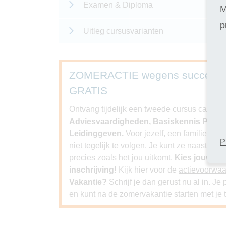
Examen & Diploma
M
p
Uitleg cursusvarianten
ZOMERACTIE wegens succes ver
GRATIS
Ontvang tijdelijk een tweede cursus cadeau bi
Adviesvaardigheden, Basiskennis Psychol
Leidinggeven.
Voor jezelf, een familielid, 
P
niet tegelijk te volgen. Je kunt ze naast elk
precies zoals het jou uitkomt.
Kies jouw GR
inschrijving!
Kijk hier voor de
actievoorwa
Vakantie?
Schrijf je dan gerust nu al in. J
en kunt na de zomervakantie starten met je t