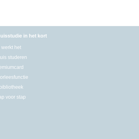
uisstudie in het kort
 werkt het
uis studeren
emiumcard
orleesfunctie
bibliotheek
ap voor stap