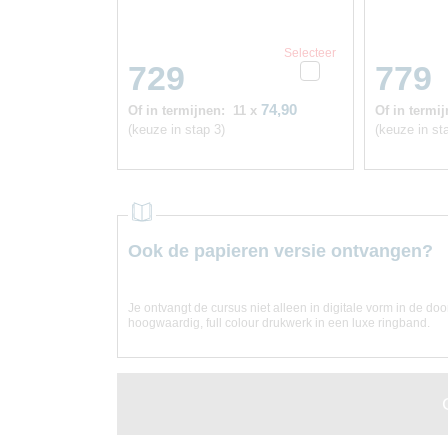
Selecteer
729
779
74,90
Of in termijnen:
11 x
Of in termij
(keuze in stap 3)
(keuze in st
Ook de papieren versie ontvangen?
Je ontvangt de cursus niet alleen in digitale vorm in de do
hoogwaardig, full colour drukwerk in een luxe ringband.