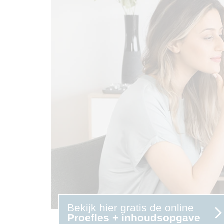
Bekijk hier gratis de online
Proefles + inhoudsopgave