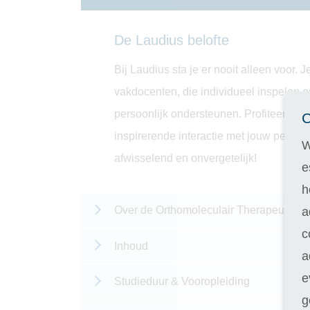
De Laudius belofte
Bij Laudius sta je er nooit alleen voor.
vakdocenten, die individueel inspelen o
persoonlijk ondersteunen. Profiteer van
C
inspirerende interactie met jouw persoo
W
afwisselend en onvergetelijk!
e
h
Over de Orthomoleculair Therapeut ople
a
c
Inhoud
a
e
Studieduur & Vooropleiding
g