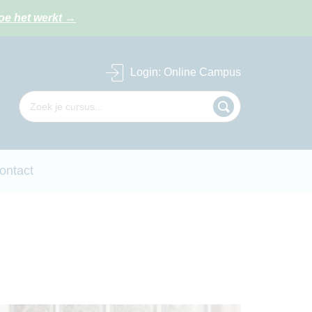
oe het werkt
→
Login
: Online Campus
ontact