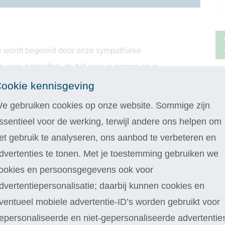
 Je wordt begeleid door onze sympathieke
p jouw behoeften, de tijd voor je nemen en je
 flexibele leermogelijkheden en ervaar de
ookie kennisgeving
nlijke docent. Dit maakt jouw opleiding
e gebruiken cookies op onze website. Sommige zijn
ssentieel voor de werking, terwijl andere ons helpen om
et gebruik te analyseren, ons aanbod te verbeteren en
iding
dvertenties te tonen. Met je toestemming gebruiken we
ookies en persoonsgegevens ook voor
dvertentiepersonalisatie; daarbij kunnen cookies en
ventueel mobiele advertentie-ID’s worden gebruikt voor
epersonaliseerde en niet-gepersonaliseerde advertentie