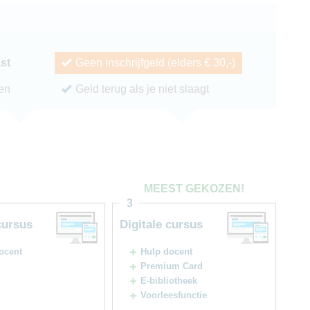
ast
Geen inschrijfgeld (elders € 30,-)
ren
Geld terug als je niet slaagt
MEEST GEKOZEN!
3
cursus
Digitale cursus
ocent
Hulp docent
Premium Card
E-bibliotheek
Voorleesfunctie