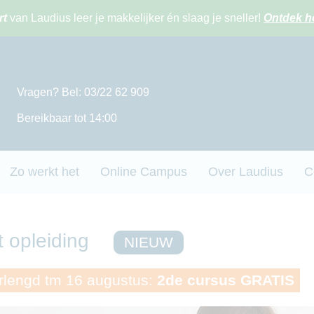
rt
van Laudius leer je makkelijker én slaag je sneller!
Ontdek h
Vragen? Bel: 03/22 62 909
Bereikbaar tot 14:00
Zo werkt het
Online Campus
Over Laudius
C
 opleiding
NIEUW
lengd tm 16 augustus:
2de cursus GRATIS