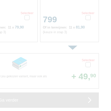
Selecteer
Selecteer
799
79,90
81,90
nen:
11 x
Of in termijnen:
11 x
ap 3)
(keuze in stap 3)
Selecteer
+ 49,
90
or jou gekozen variant, maar ook als
Ga verder