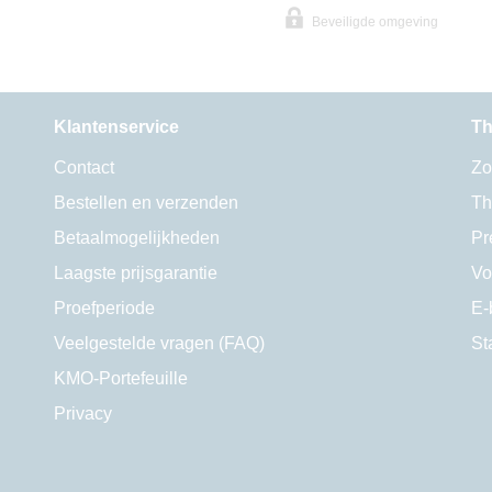
Beveiligde omgeving
Klantenservice
Th
Contact
Zo
Bestellen en verzenden
Th
Betaalmogelijkheden
Pr
Laagste prijsgarantie
Vo
Proefperiode
E-
Veelgestelde vragen (FAQ)
St
KMO-Portefeuille
Privacy