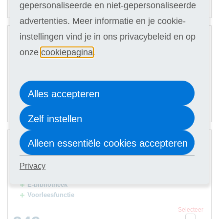
gepersonaliseerde en niet-gepersonaliseerde
(keuze in stap 3)
advertenties. Meer informatie en je cookie-
2
instellingen vind je in ons privacybeleid en op
Digitale cursus
onze
cookiepagina
.
Hulp docent
Selecteer
229
Alles accepteren
36,90
Of in termijnen:
7 x
(keuze in stap 3)
Zelf instellen
3
Alleen essentiële cookies accepteren
Digitale cursus
Hulp docent
Privacy
Premium Card
E-bibliotheek
Voorleesfunctie
Selecteer