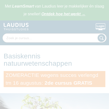
Met
LearnSmart
van Laudius leer je makkelijker én slaag
je sneller!
Ontdek hoe het werkt
→
Basiskennis
natuurwetenschappen
ZOMERACTIE wegens succes verlengd
tm 16 augustus:
2de cursus GRATIS