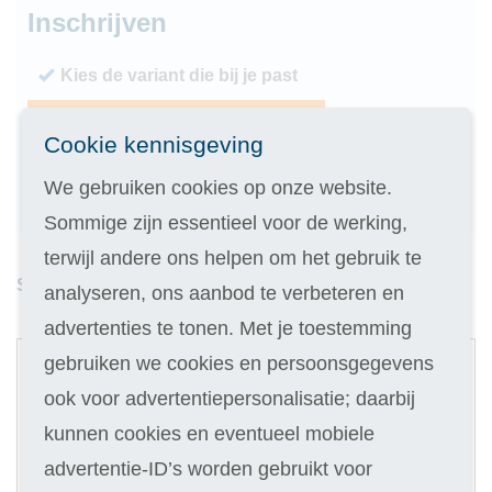
Inschrijven
Kies de variant die bij je past
Geen inschrijfgeld (elders € 30,-)
Cookie kennisgeving
14 dagen vrijblijvend proberen
We gebruiken cookies op onze website.
Geld terug als je niet slaagt
Sommige zijn essentieel voor de werking,
terwijl andere ons helpen om het gebruik te
Studieduur: 7 maanden
analyseren, ons aanbod te verbeteren en
advertenties te tonen. Met je toestemming
1
gebruiken we cookies en persoonsgegevens
Digitale cursus
ook voor advertentiepersonalisatie; daarbij
Selecteer
kunnen cookies en eventueel mobiele
169
advertentie-ID’s worden gebruikt voor
27,90
Of in termijnen:
7 x