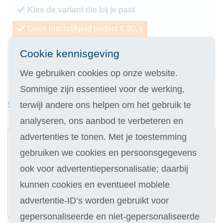
Kies de variant die bij je past
Geen inschrijfgeld (elders € 30,-)
14 dagen vrijblijvend proberen
Cookie kennisgeving
Geld terug als je niet slaagt
We gebruiken cookies op onze website.
Sommige zijn essentieel voor de werking,
terwijl andere ons helpen om het gebruik te
Studieduur: 6 maanden
analyseren, ons aanbod te verbeteren en
1
advertenties te tonen. Met je toestemming
Digitale cursus
gebruiken we cookies en persoonsgegevens
ook voor advertentiepersonalisatie; daarbij
Selecteer
99
kunnen cookies en eventueel mobiele
22,90
Of in termijnen:
5 x
advertentie-ID’s worden gebruikt voor
(keuze in stap 3)
gepersonaliseerde en niet-gepersonaliseerde