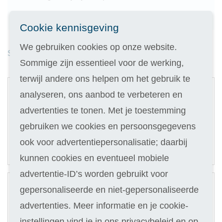
Geld terug als je niet slaagt
Cookie kennisgeving
We gebruiken cookies op onze website.
Studieduur: 4 maanden
Sommige zijn essentieel voor de werking,
1
terwijl andere ons helpen om het gebruik te
Digitale cursus
analyseren, ons aanbod te verbeteren en
advertenties te tonen. Met je toestemming
Selecteer
109
gebruiken we cookies en persoonsgegevens
ook voor advertentiepersonalisatie; daarbij
24,90
Of in termijnen:
5 x
(keuze in stap 3)
kunnen cookies en eventueel mobiele
2
advertentie-ID’s worden gebruikt voor
Digitale cursus
gepersonaliseerde en niet-gepersonaliseerde
advertenties. Meer informatie en je cookie-
Hulp van docent
instellingen vind je in ons privacybeleid en op