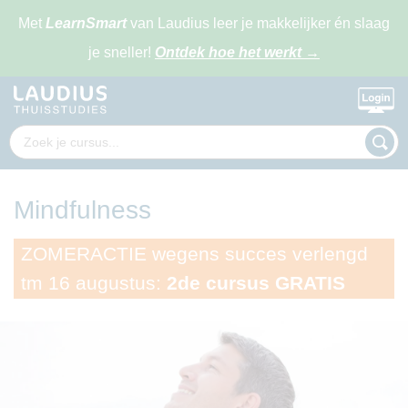
Met
LearnSmart
van Laudius leer je makkelijker én slaag
je sneller!
Ontdek hoe het werkt
→
Mindfulness
ZOMERACTIE wegens succes verlengd
tm 16 augustus:
2de cursus GRATIS