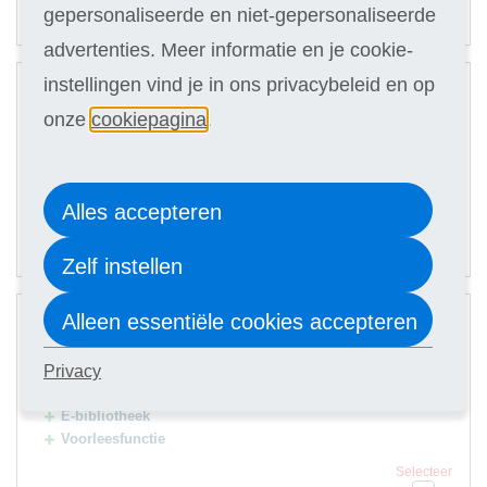
65,90
Of in termijnen:
9 x
gepersonaliseerde en niet-gepersonaliseerde
(keuze in stap 3)
advertenties. Meer informatie en je cookie-
2
instellingen vind je in ons privacybeleid en op
Digitale cursus
onze
cookiepagina
.
Hulp docent
Selecteer
579
Alles accepteren
72,90
Of in termijnen:
9 x
(keuze in stap 3)
Zelf instellen
3
Alleen essentiële cookies accepteren
Digitale cursus
Hulp docent
Privacy
Premium Card
E-bibliotheek
Voorleesfunctie
Selecteer