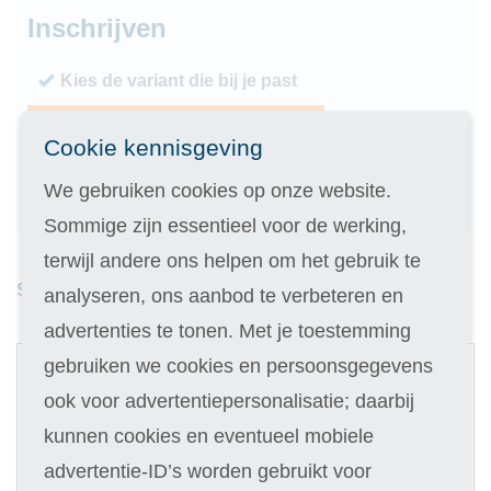
Inschrijven
Kies de variant die bij je past
Geen inschrijfgeld (elders € 30,-)
Cookie kennisgeving
14 dagen vrijblijvend proberen
We gebruiken cookies op onze website.
Geld terug als je niet slaagt
Sommige zijn essentieel voor de werking,
terwijl andere ons helpen om het gebruik te
Studieduur: 9 maanden
analyseren, ons aanbod te verbeteren en
advertenties te tonen. Met je toestemming
1
gebruiken we cookies en persoonsgegevens
Digitale cursus
ook voor advertentiepersonalisatie; daarbij
Selecteer
kunnen cookies en eventueel mobiele
529
advertentie-ID’s worden gebruikt voor