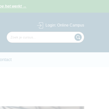
oe het werkt
→
Login
: Online Campus
ontact