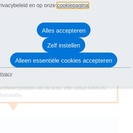
rivacybeleid en op onze
cookiepagina
.
lengd tm 16 augustus: 2de cursus
Alles accepteren
Zelf instellen
j je inschrijving! Kies uit de gratis cursussen
ogie, Creatief schrijven, Gesprekstechnieken of
vriend of kennis. Je hoeft de twee cursussen uiteraard
Alleen essentiële cookies accepteren
aar doen, maar ook eerst de één en later de ander,
ATIS cursus in de volgende stap van je
rivacy
arden
.
e profiteert gewoon van de actie ‘2de cursus GRATIS’
huisstudie.