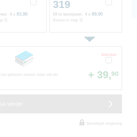
319
83,90
89,90
nen:
4 x
Of in termijnen:
4 x
ap 3)
(keuze in stap 3)
Selecteer
+ 39,
90
or jou gekozen variant, maar ook als
Ga verder
Beveiligde omgeving