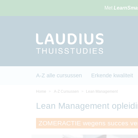
Met
LearnSma
A-Z alle cursussen
Erkende kwaliteit
Home
A-Z Cursussen
Lean Management
Lean Management opleid
ZOMERACTIE wegens succes ver