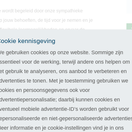
 Je wordt begeleid door onze sympathieke
p jouw behoeften, de tijd voor je nemen en je
 flexibele leermogelijkheden en ervaar de
nlijke docent. Dit maakt jouw opleiding
ookie kennisgeving
e gebruiken cookies op onze website. Sommige zijn
ssentieel voor de werking, terwijl andere ons helpen om
et gebruik te analyseren, ons aanbod te verbeteren en
dvertenties te tonen. Met je toestemming gebruiken we
ookies en persoonsgegevens ook voor
dvertentiepersonalisatie; daarbij kunnen cookies en
ventueel mobiele advertentie-ID’s worden gebruikt voor
epersonaliseerde en niet-gepersonaliseerde advertentie
eer informatie en je cookie-instellingen vind je in ons