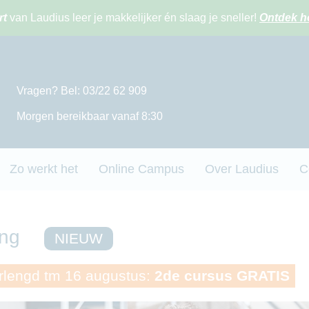
rt
van Laudius leer je makkelijker én slaag je sneller!
Ontdek h
Vragen? Bel: 03/22 62 909
Morgen bereikbaar vanaf 8:30
Zo werkt het
Online Campus
Over Laudius
C
ing
NIEUW
lengd tm 16 augustus:
2de cursus GRATIS