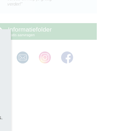
verder!"
Informatiefolder
gratis aanvragen
s.