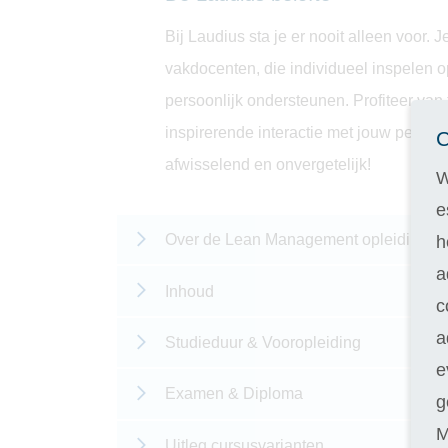
Bij Laudius sta je er nooit alleen voor.
vakdocenten, die individueel inspelen o
persoonlijk ondersteunen. Profiteer van
inspirerende interactie met jouw persoo
C
afwisselend en onvergetelijk!
W
e
Over de Lean Management opleiding
h
a
Inhoud
c
a
Studieduur & Vooropleiding
e
Examen & Diploma
g
M
Uitleg cursusvarianten