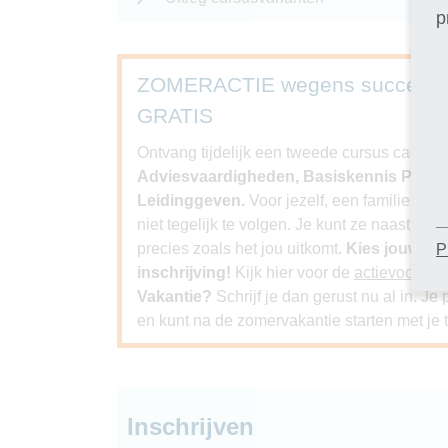
p
ZOMERACTIE wegens succes ver
GRATIS
Ontvang tijdelijk een tweede cursus cadeau bi
Adviesvaardigheden, Basiskennis Psychol
Leidinggeven.
Voor jezelf, een familielid, 
niet tegelijk te volgen. Je kunt ze naast elk
precies zoals het jou uitkomt.
Kies jouw GR
P
inschrijving!
Kijk hier voor de
actievoorwa
Vakantie?
Schrijf je dan gerust nu al in. J
en kunt na de zomervakantie starten met je t
Inschrijven