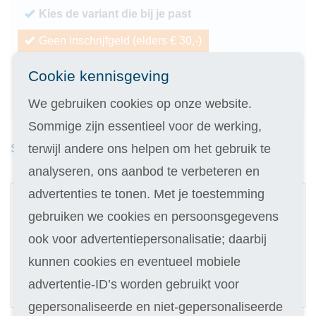
Kies de variant die bij je past
Geen inschrijfgeld (elders € 30,-)
14 dagen vrijblijvend proberen
Cookie kennisgeving
Geld terug als je niet slaagt
We gebruiken cookies op onze website.
Sommige zijn essentieel voor de werking,
terwijl andere ons helpen om het gebruik te
Studieduur: 9 maanden
analyseren, ons aanbod te verbeteren en
1
advertenties te tonen. Met je toestemming
Digitale cursus
gebruiken we cookies en persoonsgegevens
ook voor advertentiepersonalisatie; daarbij
Selecteer
79
kunnen cookies en eventueel mobiele
22,90
Of in termijnen:
4 x
advertentie-ID’s worden gebruikt voor
(keuze in stap 3)
gepersonaliseerde en niet-gepersonaliseerde