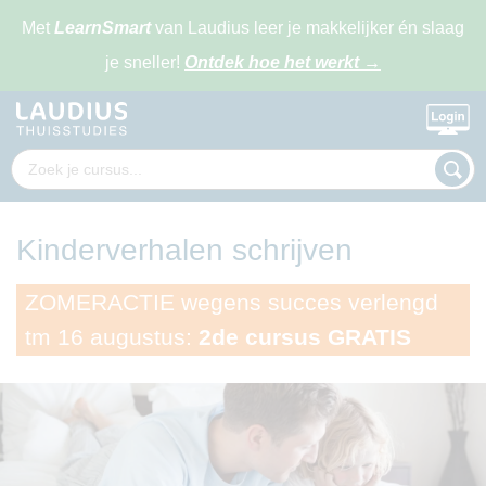
Met
LearnSmart
van Laudius leer je makkelijker én slaag
je sneller!
Ontdek hoe het werkt
→
Kinderverhalen schrijven
ZOMERACTIE wegens succes verlengd
tm 16 augustus:
2de cursus GRATIS