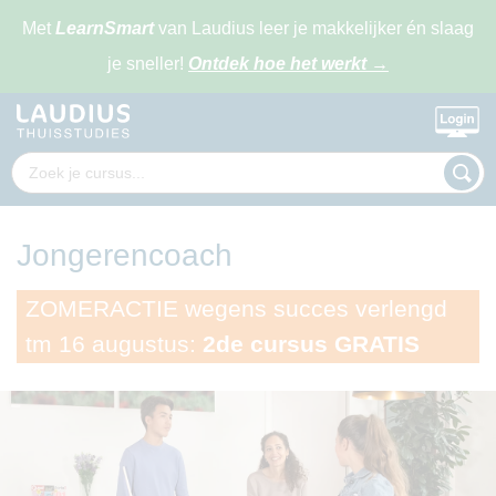
Met
LearnSmart
van Laudius leer je makkelijker én slaag
je sneller!
Ontdek hoe het werkt
→
Jongerencoach
ZOMERACTIE wegens succes verlengd
tm 16 augustus:
2de cursus GRATIS