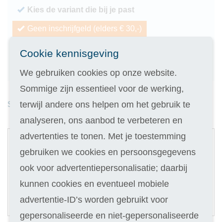
Kies de variant die bij je past
Geen inschrijfgeld (elders € 30,-)
14 dagen vrijblijvend proberen
Cookie kennisgeving
Geld terug als je niet slaagt
We gebruiken cookies op onze website.
Sommige zijn essentieel voor de werking,
terwijl andere ons helpen om het gebruik te
Studieduur: 6 maanden
analyseren, ons aanbod te verbeteren en
1
advertenties te tonen. Met je toestemming
Digitale cursus
gebruiken we cookies en persoonsgegevens
ook voor advertentiepersonalisatie; daarbij
Selecteer
379
kunnen cookies en eventueel mobiele
70,90
Of in termijnen:
6 x
advertentie-ID’s worden gebruikt voor
(keuze in stap 3)
gepersonaliseerde en niet-gepersonaliseerde