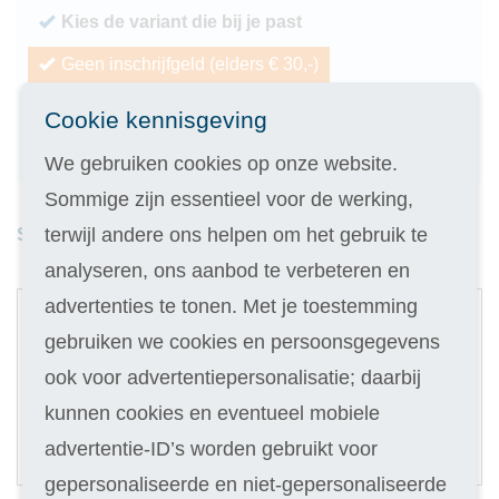
Kies de variant die bij je past
Geen inschrijfgeld (elders € 30,-)
14 dagen vrijblijvend proberen
Cookie kennisgeving
Geld terug als je niet slaagt
We gebruiken cookies op onze website.
Sommige zijn essentieel voor de werking,
terwijl andere ons helpen om het gebruik te
Studieduur: 9 maanden
analyseren, ons aanbod te verbeteren en
1
advertenties te tonen. Met je toestemming
Digitale cursus
gebruiken we cookies en persoonsgegevens
ook voor advertentiepersonalisatie; daarbij
Selecteer
99
kunnen cookies en eventueel mobiele
22,90
Of in termijnen:
5 x
advertentie-ID’s worden gebruikt voor
(keuze in stap 3)
gepersonaliseerde en niet-gepersonaliseerde