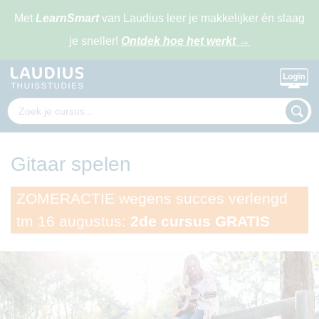
Met
LearnSmart
van Laudius leer je makkelijker én slaag
je sneller!
Ontdek hoe het werkt
→
Gitaar spelen
ZOMERACTIE wegens succes verlengd
tm 16 augustus:
2de cursus GRATIS