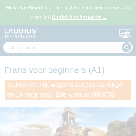
Met
LearnSmart
van Laudius leer je makkelijker én slaag
je sneller!
Ontdek hoe het werkt
→
Frans voor beginners (A1)
ZOMERACTIE wegens succes verlengd
tm 16 augustus:
2de cursus GRATIS