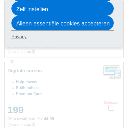
2
Zelf instellen
Digitale cursus
Hulp docent
Alleen essentiële cookies accepteren
Selecteer
179
Privacy
40,90
Of in termijnen:
5 x
(keuze in stap 3)
3
Digitale cursus
Hulp docent
E-bibliotheek
Premium Card
Selecteer
199
44,90
Of in termijnen:
5 x
(keuze in stap 3)