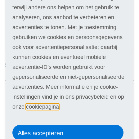
Kies de variant die bij je past
terwijl andere ons helpen om het gebruik te
analyseren, ons aanbod te verbeteren en
Geen inschrijfgeld (elders € 30,-)
advertenties te tonen. Met je toestemming
14 dagen vrijblijvend proberen
gebruiken we cookies en persoonsgegevens
Geld terug als je niet slaagt
ook voor advertentiepersonalisatie; daarbij
kunnen cookies en eventueel mobiele
Studieduur: 5 maanden
advertentie-ID’s worden gebruikt voor
gepersonaliseerde en niet-gepersonaliseerde
1
advertenties. Meer informatie en je cookie-
Digitale cursus
instellingen vind je in ons privacybeleid en op
Selecteer
onze
cookiepagina
.
139
31,90
Of in termijnen:
5 x
(keuze in stap 3)
Alles accepteren