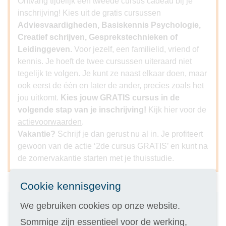
Ontvang tijdelijk een tweede cursus cadeau bij je
inschrijving! Kies uit de gratis cursussen
Adviesvaardigheden, Basiskennis Psychologie,
Creatief schrijven, Gesprekstechnieken of
Leidinggeven.
Voor jezelf, een familielid, vriend of
kennis. Je hoeft de twee cursussen uiteraard niet
tegelijk te volgen. Je kunt ze naast elkaar doen, maar
ook eerst de één en later de ander, precies zoals het
jou uitkomt.
Kies jouw GRATIS cursus in de
volgende stap van je inschrijving!
Kijk hier voor de
actievoorwaarden
.
Vakantie?
Schrijf je dan gerust nu al in. Je profiteert
gewoon van de actie ‘2de cursus GRATIS’ en kunt na
de zomervakantie starten met je thuisstudie.
Cookie kennisgeving
We gebruiken cookies op onze website.
Inschrijven
Sommige zijn essentieel voor de werking,